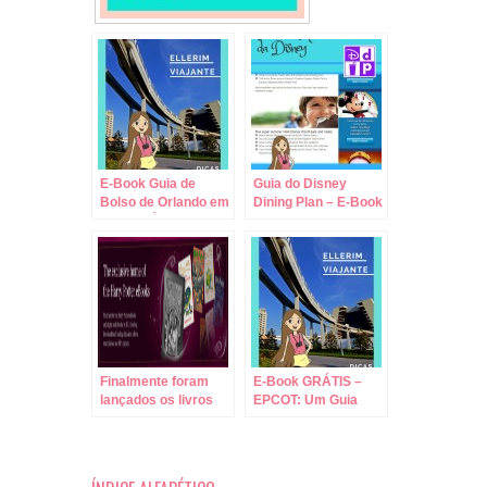
E-Book Guia de
Guia do Disney
Bolso de Orlando em
Dining Plan – E-Book
PDF GRÁTIS!
em PDF Grátis!
Finalmente foram
E-Book GRÁTIS –
lançados os livros
EPCOT: Um Guia
digitais da série
Diferente dos
Harry Potter
Parques da Disney
em PDF!