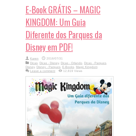
E-Book GRÁTIS – MAGIC
KINGDOM: Um Guia
Diferente dos Parques da
Disney em PDF!
Karen
2016/07/31
Dicas
,
Dicas - Disney
,
Dicas - Orlando
,
Dicas - Parques
,
Disney
,
Disney - Parques
,
E-Books
,
Magic Kingdom
Leave a comment
12,819 Views