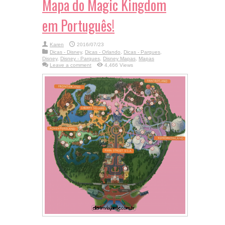
Mapa do Magic Kingdom
em Português!
Karen
2016/07/23
Dicas - Disney
,
Dicas - Orlando
,
Dicas - Parques
,
Disney
,
Disney - Parques
,
Disney Mapas
,
Mapas
Leave a comment
4,466 Views