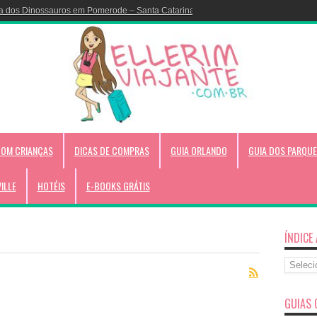
a dos Dinossauros em Pomerode – Santa Catarina!
COM CRIANÇAS
DICAS DE COMPRAS
GUIA ORLANDO
GUIA DOS PARQUE
VILLE
HOTÉIS
E-BOOKS GRÁTIS
ÍNDICE
Índice
Alfabéti
GUIAS 