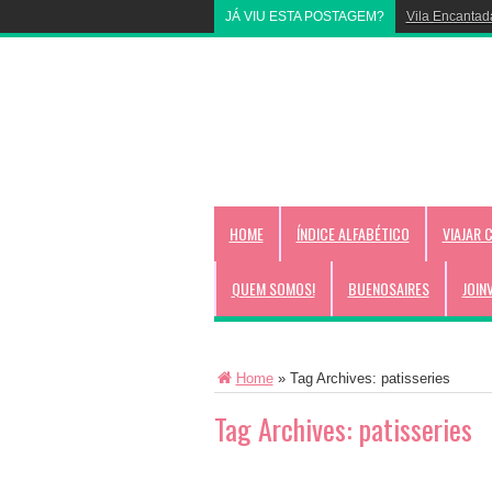
JÁ VIU ESTA POSTAGEM?
Vila Encantad
HOME
ÍNDICE ALFABÉTICO
VIAJAR 
QUEM SOMOS!
BUENOSAIRES
JOIN
Home
»
Tag Archives: patisseries
Tag Archives:
patisseries