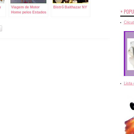
m
Viagem de Motor
Bistrô Balthazar NY
+ POPU
Home pelos Estados
Unidos!
Cricut
Lista