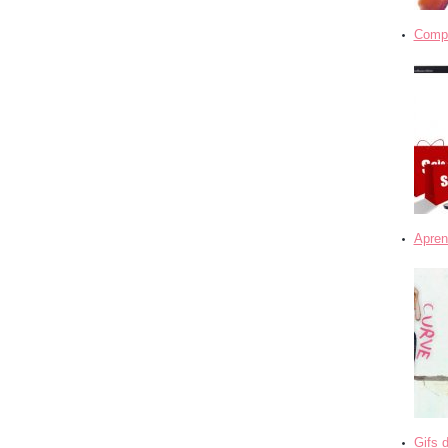
Compra
Apren
Gifs 