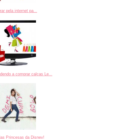
r pela internet pa...
dendo a comprar calças Le...
das Princesas da Disney!