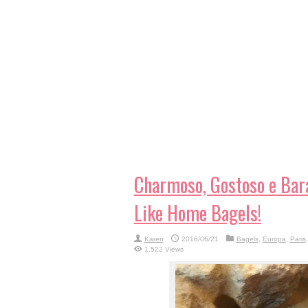
Charmoso, Gostoso e Bar
Like Home Bagels!
Karen
2016/06/21
Bagels
,
Europa
,
Paris
1,522 Views