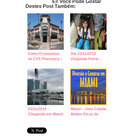
Ei! Você Pode Gostar
Destes Post Também:
Como Economizar
Dia 22/11/2010
na CVS Pharmacy !
(Segunda-Feira) –
Viagem Orlando
Miami, Miami Heat e
Bay Side.
03/11/2010 –
Miami – Uma Cidade,
Chegando em Miami
Muitas Dicas da
Patrícia!