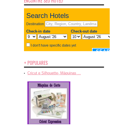
ENCONTRE SEU HOTEL!
+ POPULARES
Cricut e Silhouette- Máquinas ...