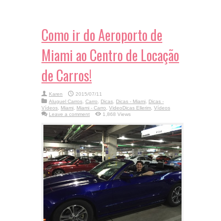
Como ir do Aeroporto de
Miami ao Centro de Locação
de Carros!
Karen
2015/07/11
Aluguel Carros
,
Carro
,
Dicas
,
Dicas - Miami
,
Dicas -
Vídeos
,
Miami
,
Miami - Carro
,
VideoDicas Ellerim
,
Vídeos
Leave a comment
1,868 Views