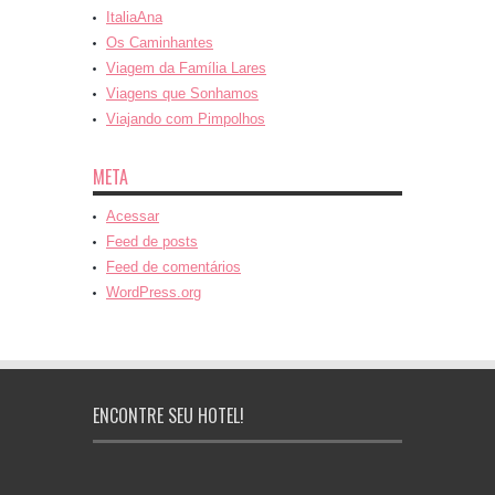
ItaliaAna
Os Caminhantes
Viagem da Família Lares
Viagens que Sonhamos
Viajando com Pimpolhos
META
Acessar
Feed de posts
Feed de comentários
WordPress.org
ENCONTRE SEU HOTEL!