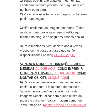
1)
Todos os Kits são gratuitos mesmo! Não
vendemos nenhum produto (nem aqui nem em
nenhum outro site).
2)
Você pode usar todas as imagens do Kit sem
pedir autorização.
3)
Não enviamos as imagens por email. Todas
as dicas para baixar as imagens estão aqui
mesmo no blog, é só seguir os passos abaixo.
4)
Para montar os Kits, assista aos diversos
vídeos com o passo a passo que estão
disponibilizados no blog
CLIQUE AQUI!
5)
PARA MAIORES INFORMAÇÕES SOBRE:
MEDIDAS
CLIQUE AQUI
, COMO IMPRIMIR,
QUAL PAPEL USAR E
CLIQUE AQUI!
,
COMO
MONTAR OS KITS
CLIQUE AQUI
!
6)
Para ver as imagens em boa resolução e
copiar, clicar com o lado direto do mouse e
“abrir em nova guia” ou clicar em cima da
imagem! Depois, clicar com o lado direito do
mouse e clicar em “salvar imagem como” ou
“save image as”
(
assita o vídeo de como salvar