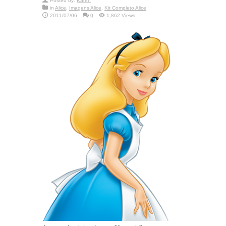
Posted by:
Karen
in
Alice
,
Imagens Alice
,
Kit Completo Alice
2011/07/06
0
1,862 Views