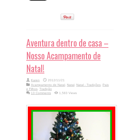
Aventura dentro de casa –
Nosso Acampamento de
Natal!
Karen
2012/11/21
Acampamento de Natal
,
Natal
,
Natal - Tradições
,
Pais
e Filhos
,
Tradição
13 Comments
1,583 Views