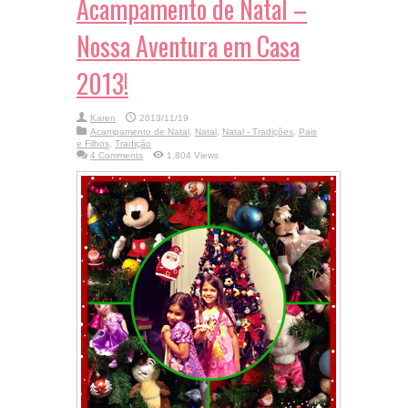
Acampamento de Natal –
Nossa Aventura em Casa
2013!
Karen
2013/11/19
Acampamento de Natal
,
Natal
,
Natal - Tradições
,
Pais
e Filhos
,
Tradição
4 Comments
1,804 Views