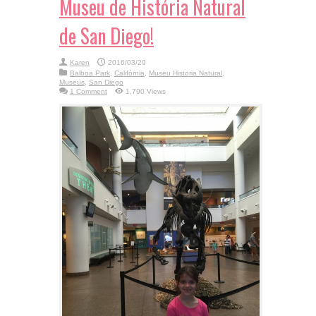
Museu de História Natural
de San Diego!
Karen
2016/03/29
Balboa Park
,
Califórnia
,
Museu Historia Natural
,
Museus
,
San Diego
1 Comment
1,790 Views