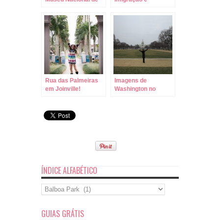
História Natural em
Colonização de
Washington!
Joinville!
Rua das Palmeiras
Imagens de
em Joinville!
Washington no
Inverno!
ÍNDICE ALFABÉTICO
Índice
Alfabético
GUIAS GRÁTIS