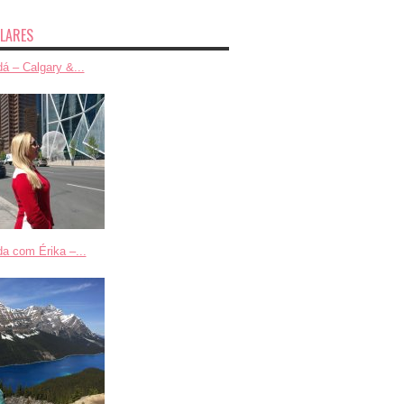
LARES
á – Calgary &...
a com Érika –...