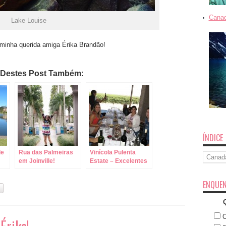
Canad
Lake Louise
inha querida amiga Érika Brandão!
 Destes Post Também:
ÍNDICE
de
Rua das Palmeiras
Vinícola Pulenta
Índice
em Joinville!
Estate – Excelentes
Vinhos de Mendoza!
ENQUEN
O