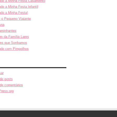
do a Minha Festa Casamento
do a Minha Festa Infantil
do a Minha Festa!
e o Pequeno Viajante
Ana
aminhantes
m da Família Lares
ns que Sonhamos
ndo com Pimpolhos
ar
de posts
de comentários
ress.org