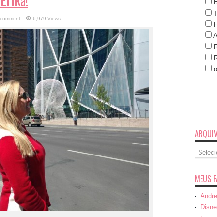
Érika!
B
T
 comment
6,979 Views
H
A
R
R
o
ARQUI
Arquivo
MEUS F
Andre
Disne