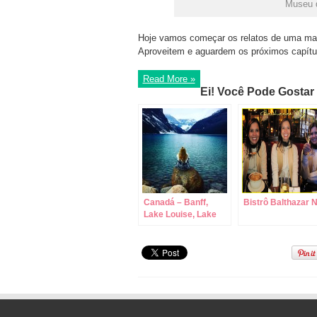
Museu d
Hoje vamos começar os relatos de uma mar
Aproveitem e aguardem os próximos capítu
Read More »
Ei! Você Pode Gostar
Canadá – Banff,
Bistrô Balthazar 
Lake Louise, Lake
Moraine e Lake
Mirror!