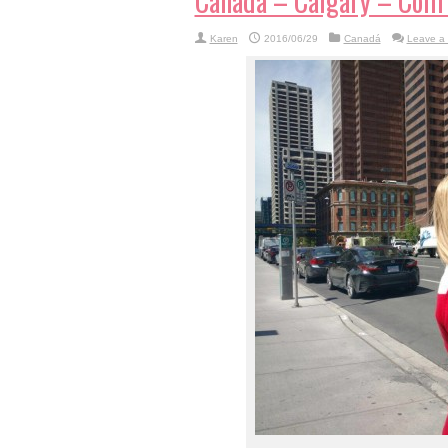
Canadá – Calgary – Com 
Karen
2016/06/29
Canadá
Leave a