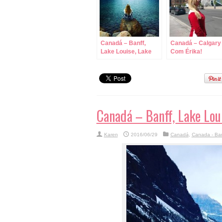
Canadá – Banff,
Canadá – Calgary
Lake Louise, Lake
Com Érika!
Moraine e Lake
Mirror!
Canadá – Banff, Lake Lou
Karen
2016/06/29
Canadá
,
Canada - Ban