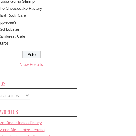
ubba Gump Shrimp
he Cheesecake Factory
ard Rock Cafe
pplebee's
ed Lobster
ainforest Cafe
utros
View Results
VOS
s
AVORITOS
za Dica e Indica Disney
y and Me – Joice Ferreira