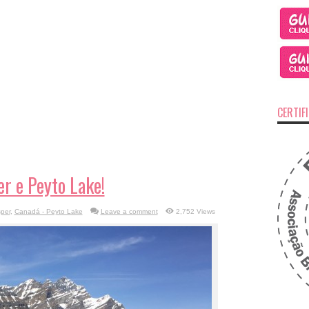
CERTIF
r e Peyto Lake!
per
,
Canadá - Peyto Lake
Leave a comment
2,752 Views