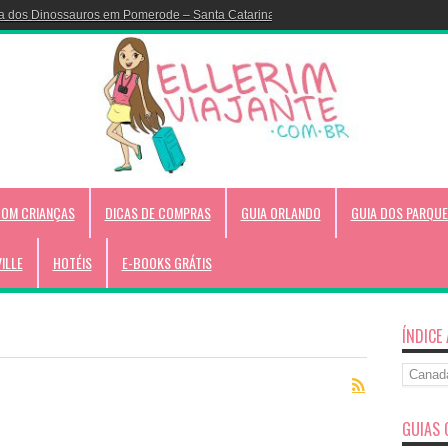
a dos Dinossauros em Pomerode – Santa Catarina!
COM CRIANÇAS
DICAS DE COMPRAS
GUIA ORLANDO
GUIA DOS PARQUE
VILLE
HOTÉIS
E-BOOKS GRÁTIS
ÍNDICE
Índice
Alfabéti
GUIAS 