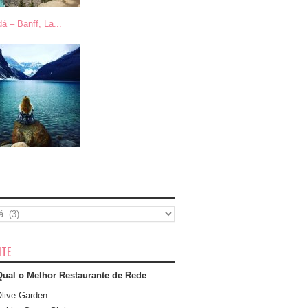
á – Banff, La...
TE
Qual o Melhor Restaurante de Rede
live Garden