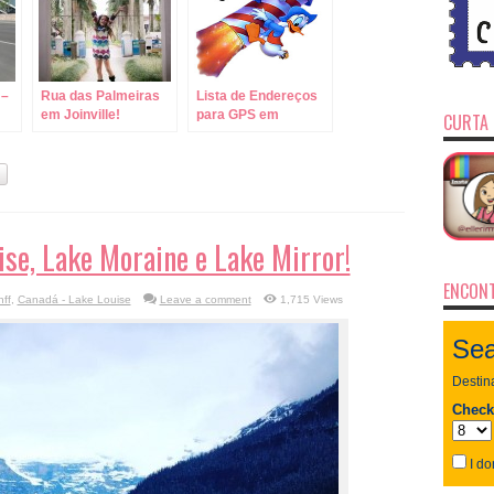
 –
Rua das Palmeiras
Lista de Endereços
em Joinville!
para GPS em
CURTA 
Orlando!
ise, Lake Moraine e Lake Mirror!
ENCONT
ff
,
Canadá - Lake Louise
Leave a comment
1,715 Views