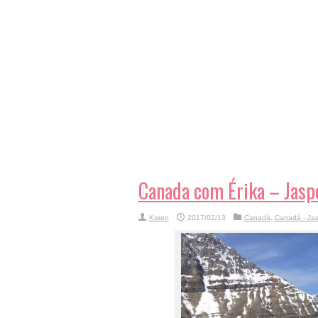
Canada com Érika – Jaspe
Karen
2017/02/13
Canadá
,
Canadá - Jas