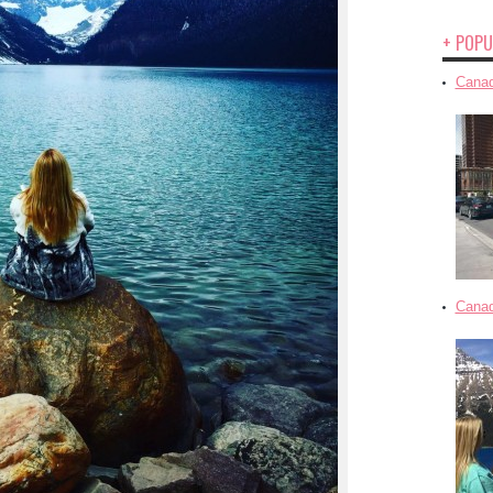
+ POPU
Canad
Canad