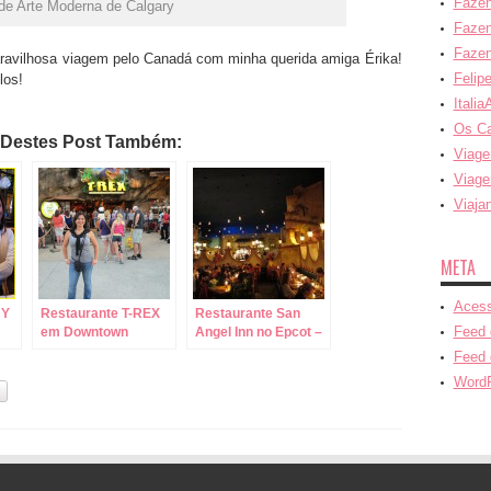
Fazen
e Arte Moderna de Calgary
Fazen
Fazen
avilhosa viagem pelo Canadá com minha querida amiga Érika!
Felip
los!
Italia
Os C
 Destes Post Também:
Viage
Viage
Viaja
META
Acess
NY
Restaurante T-REX
Restaurante San
Feed 
em Downtown
Angel Inn no Epcot –
Disney – Table
Table Service
Feed 
Service!
WordP