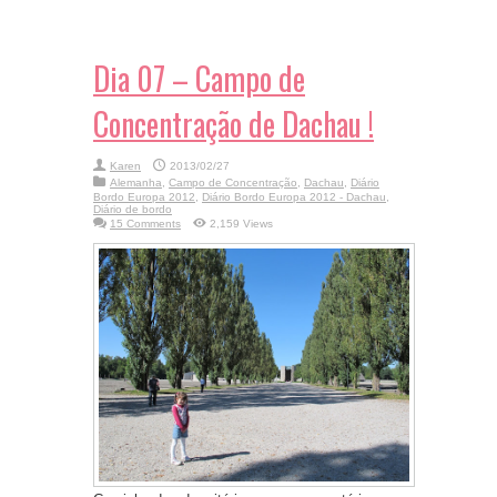
Dia 07 – Campo de
Concentração de Dachau !
Karen
2013/02/27
Alemanha
,
Campo de Concentração
,
Dachau
,
Diário
Bordo Europa 2012
,
Diário Bordo Europa 2012 - Dachau
,
Diário de bordo
15 Comments
2,159 Views