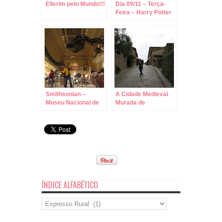
Ellerim pelo Mundo!!!
Dia 09/11 – Terça-
Feira – Harry Potter
de Fã para Fã
Smithsonian –
A Cidade Medieval
Museu Nacional de
Murada de
História Natural em
Monteriggioni –
Washington!
Toscana – Itália, um
charme sem igual!
ÍNDICE ALFABÉTICO
Índice
Alfabético