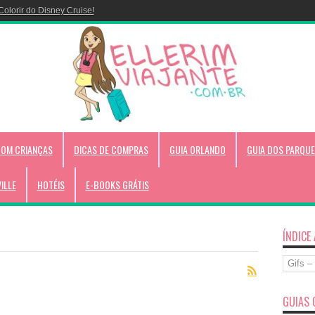
Colorir do Disney Cruise!
COM CRIANÇAS
DICAS DE COMPRAS
GUIA ORLANDO
GUIA DOS PARQUE
VILLE
HOTÉIS
E-BOOKS GRÁTIS
ÍNDICE
Índice
Alfabéti
GUIAS 