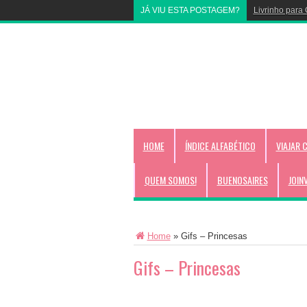
JÁ VIU ESTA POSTAGEM?
Livrinho para 
HOME
ÍNDICE ALFABÉTICO
VIAJAR 
QUEM SOMOS!
BUENOSAIRES
JOIN
Home
»
Gifs – Princesas
Gifs – Princesas