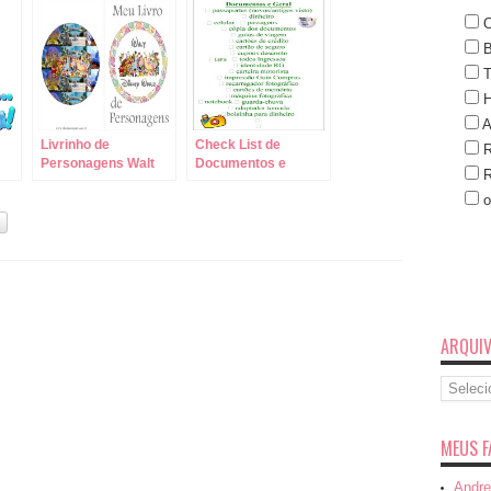
O
B
T
H
A
Livrinho de
Check List de
R
Personagens Walt
Documentos e
R
Disney World!
Bagagem de Mão
o
para Viagem!
ARQUI
Arquivo
MEUS F
Andre