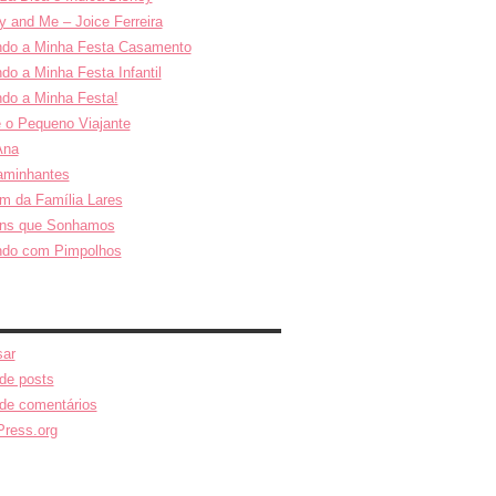
y and Me – Joice Ferreira
do a Minha Festa Casamento
do a Minha Festa Infantil
do a Minha Festa!
e o Pequeno Viajante
Ana
aminhantes
m da Família Lares
ns que Sonhamos
ndo com Pimpolhos
ar
de posts
de comentários
ress.org