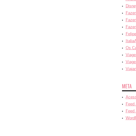
Disne
Fazen
Fazen
Fazen
Felip
Italia
Os C
Viage
Viage
Viaja
META
Acess
Feed 
Feed 
WordP