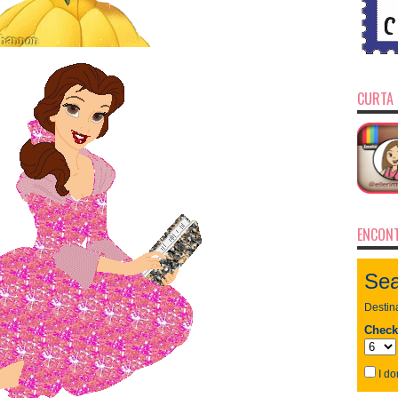
CURTA 
ENCONT