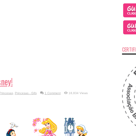
CERTIF
sney!
Princesas
,
Princesas - Gifs
1 Comment
18,834 Views