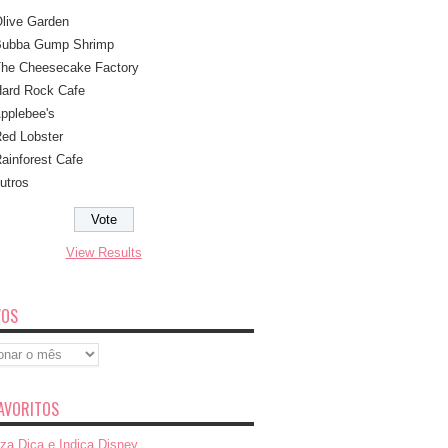
live Garden
ubba Gump Shrimp
he Cheesecake Factory
ard Rock Cafe
pplebee's
ed Lobster
ainforest Cafe
utros
View Results
VOS
s
AVORITOS
za Dica e Indica Disney