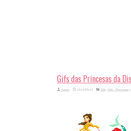
Gifs das Princesas da Di
Karen
2013/05/13
Gifs
,
Gifs - Princesas
,