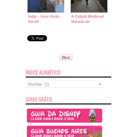
Índia – Uma Visão
A Cidade Medieval
Geral!
Murada de
Monteriggioni –
Toscana – Itália, um
charme sem igual!
ÍNDICE ALFABÉTICO
Índice
Alfabético
GUIAS GRÁTIS