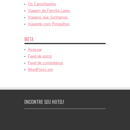
Os Caminhantes
Viagem da Família Lares
Viagens que Sonhamos
Viajando com Pimpolhos
META
Acessar
Feed de posts
Feed de comentários
WordPress.org
ENCONTRE SEU HOTEL!