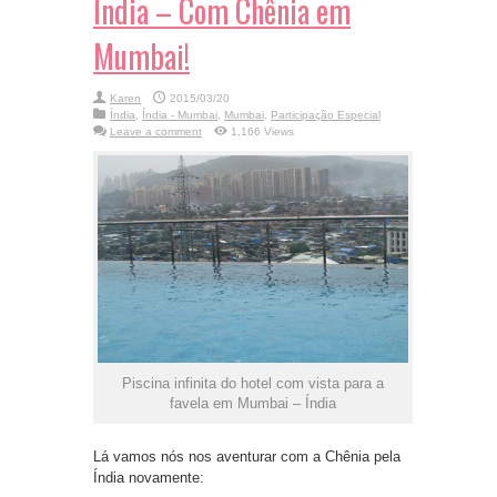
Índia – Com Chênia em
Mumbai!
Karen
2015/03/20
Índia
,
Índia - Mumbai
,
Mumbai
,
Participação Especial
Leave a comment
1,166 Views
Piscina infinita do hotel com vista para a
favela em Mumbai – Índia
Lá vamos nós nos aventurar com a Chênia pela
Índia novamente: