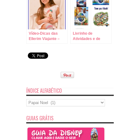
Vídeo-Dicas das
Livrinho de
Ellerim Viajante –
Atividades e de
Escolha o Parque
Colorir do Parque
Certo para Cada dia!
Universal Studios!!!
ÍNDICE ALFABÉTICO
Índice
Alfabético
GUIAS GRÁTIS