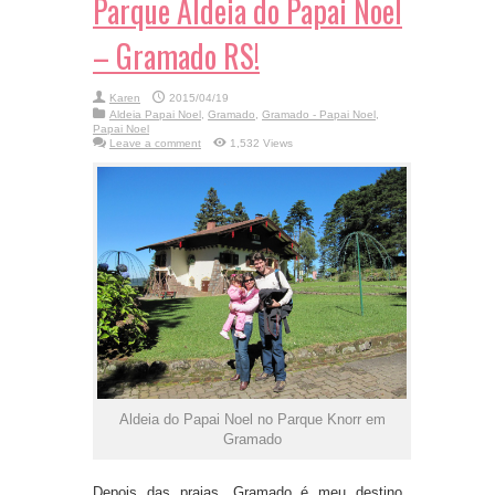
Parque Aldeia do Papai Noel
– Gramado RS!
Karen
2015/04/19
Aldeia Papai Noel
,
Gramado
,
Gramado - Papai Noel
,
Papai Noel
Leave a comment
1,532 Views
Aldeia do Papai Noel no Parque Knorr em
Gramado
Depois das praias, Gramado é meu destino