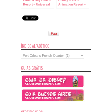
Cabana Bay Beach
Disney’s Art of
Resort – Universal
Animation Resort –
Orlando!
O Novo Hotel
Econômico da
Disney!
ÍNDICE ALFABÉTICO
Índice
Alfabético
GUIAS GRÁTIS