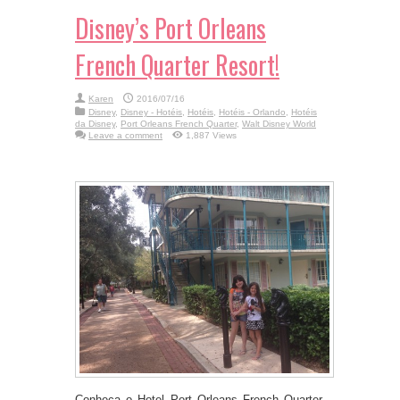
Disney’s Port Orleans
French Quarter Resort!
Karen
2016/07/16
Disney
,
Disney - Hotéis
,
Hotéis
,
Hotéis - Orlando
,
Hotéis
da Disney
,
Port Orleans French Quarter
,
Walt Disney World
Leave a comment
1,887 Views
Conheça o Hotel Port Orleans French Quarter,