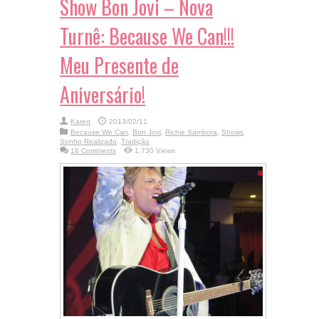
Show Bon Jovi – Nova
Turnê: Because We Can!!!
Meu Presente de
Aniversário!
Karen
2013/02/11
Because We Can
,
Bon Jovi
,
Richie Sambora
,
Shows
,
Sonho Realizado
,
Tradição
16 Comments
1,730 Views