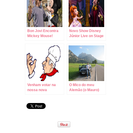
Bon Jovi Encontra
Novo Show Disney
Mickey Mouse!
Júnior Live on Stage
no Hollywood
Studios!
Venham votar na
O Mico do meu
nossa nova
Alemão (o Mauro)
Enquete!!!
com a Alemã dele (a
BMW) e a Alemã (a
alemã mesmo)!