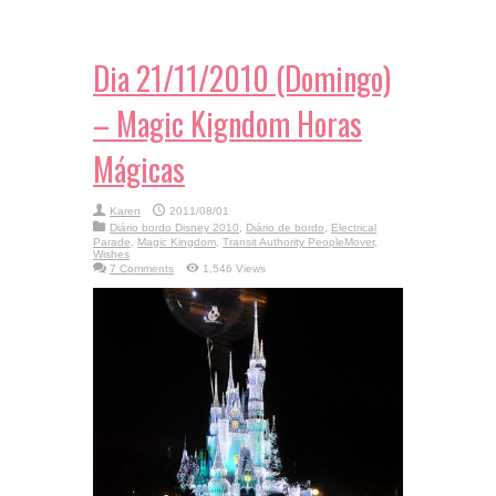
Dia 21/11/2010 (Domingo)
– Magic Kigndom Horas
Mágicas
Karen
2011/08/01
Diário bordo Disney 2010
,
Diário de bordo
,
Electrical
Parade
,
Magic Kingdom
,
Transit Authority PeopleMover
,
Wishes
7 Comments
1,546 Views