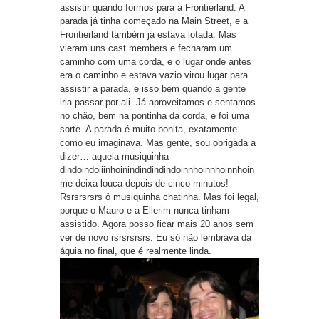
assistir quando formos para a Frontierland. A
parada já tinha começado na Main Street, e a
Frontierland também já estava lotada. Mas
vieram uns cast members e fecharam um
caminho com uma corda, e o lugar onde antes
era o caminho e estava vazio virou lugar para
assistir a parada, e isso bem quando a gente
iria passar por ali. Já aproveitamos e sentamos
no chão, bem na pontinha da corda, e foi uma
sorte. A parada é muito bonita, exatamente
como eu imaginava. Mas gente, sou obrigada a
dizer… aquela musiquinha
dindoindoiiinhoinindindindindoinnhoinnhoinnhoin
me deixa louca depois de cinco minutos!
Rsrsrsrsrs ô musiquinha chatinha. Mas foi legal,
porque o Mauro e a Ellerim nunca tinham
assistido. Agora posso ficar mais 20 anos sem
ver de novo rsrsrsrsrs. Eu só não lembrava da
águia no final, que é realmente linda.