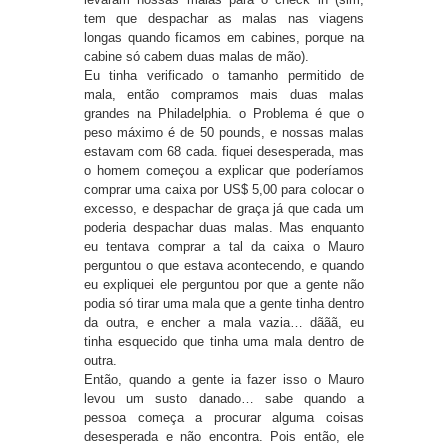
tem que despachar as malas nas viagens
longas quando ficamos em cabines, porque na
cabine só cabem duas malas de mão).
Eu tinha verificado o tamanho permitido de
mala, então compramos mais duas malas
grandes na Philadelphia. o Problema é que o
peso máximo é de 50 pounds, e nossas malas
estavam com 68 cada. fiquei desesperada, mas
o homem começou a explicar que poderíamos
comprar uma caixa por US$ 5,00 para colocar o
excesso, e despachar de graça já que cada um
poderia despachar duas malas. Mas enquanto
eu tentava comprar a tal da caixa o Mauro
perguntou o que estava acontecendo, e quando
eu expliquei ele perguntou por que a gente não
podia só tirar uma mala que a gente tinha dentro
da outra, e encher a mala vazia… dããã, eu
tinha esquecido que tinha uma mala dentro de
outra.
Então, quando a gente ia fazer isso o Mauro
levou um susto danado… sabe quando a
pessoa começa a procurar alguma coisas
desesperada e não encontra. Pois então, ele