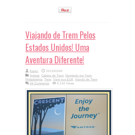
Viajando de Trem Pelos
Estados Unidos! Uma
Aventura Diferente!
Karen
2013/03/06
Amtrak
,
Cabine de Trem
,
Dormindo em Trem
,
Philadelphia
,
Trem
,
Trem nos EUA
,
Viando de Trem
34 Comments
8,134 Views