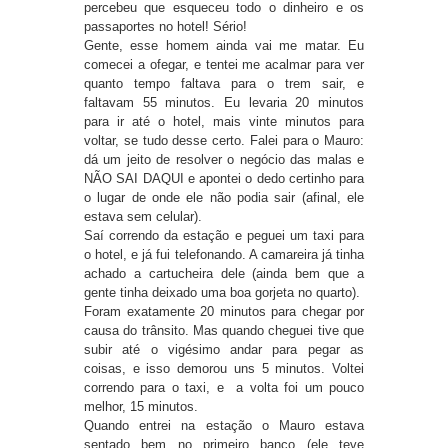
percebeu que esqueceu todo o dinheiro e os
passaportes no hotel! Sério!
Gente, esse homem ainda vai me matar. Eu
comecei a ofegar, e tentei me acalmar para ver
quanto tempo faltava para o trem sair, e
faltavam 55 minutos. Eu levaria 20 minutos
para ir até o hotel, mais vinte minutos para
voltar, se tudo desse certo. Falei para o Mauro:
dá um jeito de resolver o negócio das malas e
NÃO SAI DAQUI e apontei o dedo certinho para
o lugar de onde ele não podia sair (afinal, ele
estava sem celular).
Saí correndo da estação e peguei um taxi para
o hotel, e já fui telefonando. A camareira já tinha
achado a cartucheira dele (ainda bem que a
gente tinha deixado uma boa gorjeta no quarto).
Foram exatamente 20 minutos para chegar por
causa do trânsito. Mas quando cheguei tive que
subir até o vigésimo andar para pegar as
coisas, e isso demorou uns 5 minutos. Voltei
correndo para o taxi, e a volta foi um pouco
melhor, 15 minutos.
Quando entrei na estação o Mauro estava
sentado bem no primeiro banco (ele teve