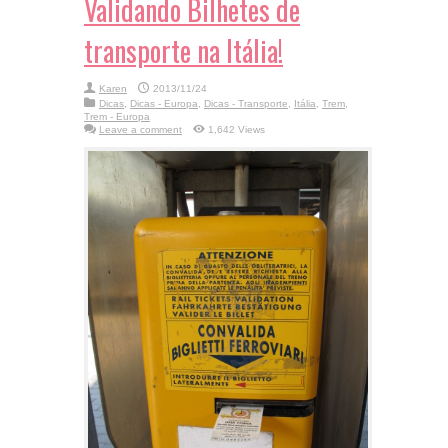
Validando Bilhetes de
transporte na Itália!
Karen
2013/11/24
Dicas
,
Dicas - Europa
,
Dicas - Transporte
,
Itália
,
Trem
,
Trem - Europa
Leave a comment
1,642 Views