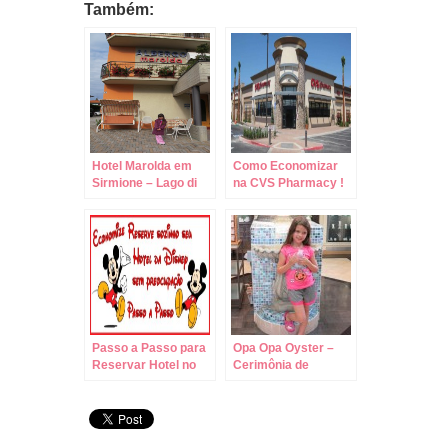
Também:
Hotel Marolda em
Como Economizar
Sirmione – Lago di
na CVS Pharmacy !
Garda – Itália!
Passo a Passo para
Opa Opa Oyster –
Reservar Hotel no
Cerimônia de
Site da Disney!
Abertura da Ostra no
Sea World!