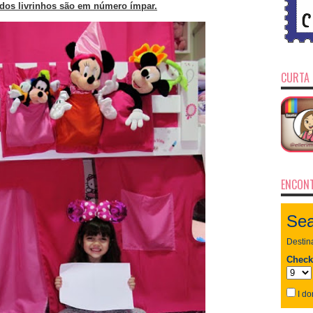
 dos livrinhos são em número ímpar.
CURTA 
ENCONT