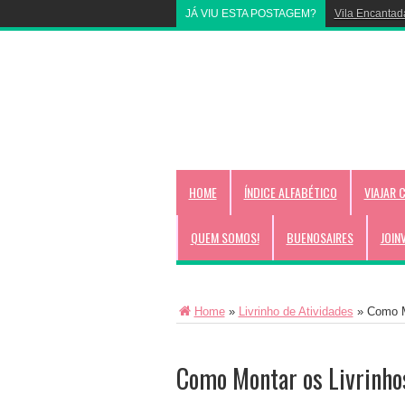
JÁ VIU ESTA POSTAGEM?
Livrinho para 
HOME
ÍNDICE ALFABÉTICO
VIAJAR 
QUEM SOMOS!
BUENOSAIRES
JOIN
Home
»
Livrinho de Atividades
»
Como Mo
Como Montar os Livrinhos