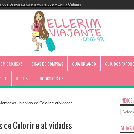
Colorir do Disney Cruise!
COM CRIANÇAS
DICAS DE COMPRAS
GUIA ORLANDO
GUIA DOS PARQUE
VILLE
HOTÉIS
E-BOOKS GRÁTIS
ÍNDICE
ntar os Livrinhos de Colorir e atividades
Índice
Alfabéti
 de Colorir e atividades
GUIAS 