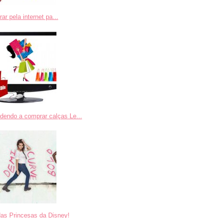
r pela internet pa...
dendo a comprar calças Le...
das Princesas da Disney!