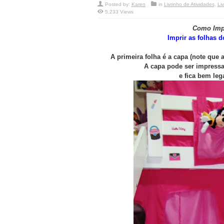
Posted by:
Karen
in
Livrinho de Atividades
,
Li
5,233 Views
Como Impr
Imprir as folhas d
A primeira folha é a capa (note que 
A capa pode ser impressa
e fica bem lega