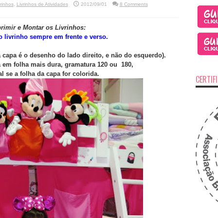
vrinhos
,
Livrinhos de Atividades
2012/09/01
8 Comments
imir e Montar os Livrinhos:
o livrinho sempre em frente e verso.
a capa é o desenho do lado direito, e não do esquerdo).
 em folha mais dura, gramatura 120 ou 180,
l se a folha da capa for colorida.
CERTIF