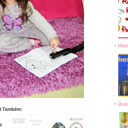
Miami
Dicas
st Também: