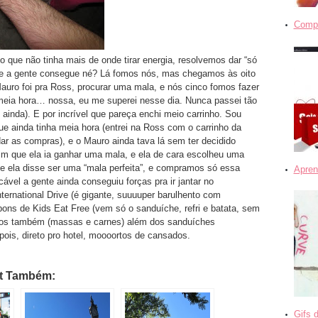
Compra
que não tinha mais de onde tirar energia, resolvemos dar “só
 a gente consegue né? Lá fomos nós, mas chegamos às oito
Mauro foi pra Ross, procurar uma mala, e nós cinco fomos fazer
meia hora… nossa, eu me superei nesse dia. Nunca passei tão
im ainda). E por incrível que pareça enchi meio carrinho. Sou
ainda tinha meia hora (entrei na Ross com o carrinho da
 as compras), e o Mauro ainda tava lá sem ter decidido
im que ela ia ganhar uma mala, e ela de cara escolheu uma
 ela disse ser uma “mala perfeita”, e compramos só essa
Apren
vel a gente ainda conseguiu forças pra ir jantar no
ernational Drive (é gigante, suuuuper barulhento com
ons de Kids Eat Free (vem só o sanduíche, refri e batata, sem
atos também (massas e carnes) além dos sanduíches
pois, direto pro hotel, moooortos de cansados.
st Também:
Gifs 