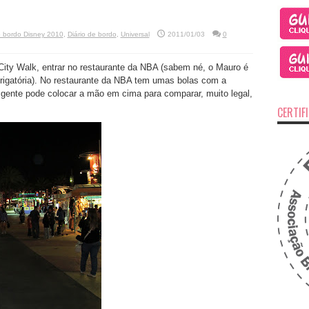
o bordo Disney 2010
,
Diário de bordo
,
Universal
2011/01/03
0
ity Walk, entrar no restaurante da NBA (sabem né, o Mauro é
brigatória). No restaurante da NBA tem umas bolas com a
 gente pode colocar a mão em cima para comparar, muito legal,
CERTIF