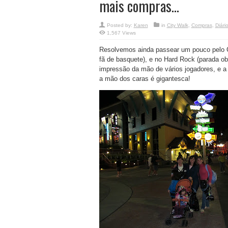
mais compras…
Posted by:
Karen
in
City Walk
,
Compras
,
Diári
1,567 Views
Resolvemos ainda passear um pouco pelo C
fã de basquete), e no Hard Rock (parada o
impressão da mão de vários jogadores, e a
a mão dos caras é gigantesca!