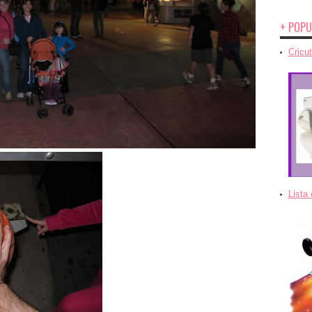
+ POPU
Cricut
Lista