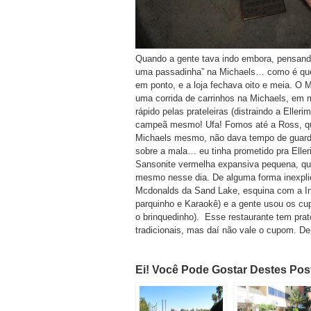
Quando a gente tava indo embora, pensando 
uma passadinha” na Michaels… como é que
em ponto, e a loja fechava oito e meia. O 
uma corrida de carrinhos na Michaels, em 
rápido pelas prateleiras (distraindo a Eller
campeã mesmo! Ufa! Fomos até a Ross, que 
Michaels mesmo, não dava tempo de guardar
sobre a mala… eu tinha prometido pra Eller
Sansonite vermelha expansiva pequena, que
mesmo nesse dia. De alguma forma inexplicá
Mcdonalds da Sand Lake, esquina com a Int
parquinho e Karaokê) e a gente usou os cup
o brinquedinho). Esse restaurante tem pr
tradicionais, mas daí não vale o cupom. De
Ei! Você Pode Gostar Destes Po