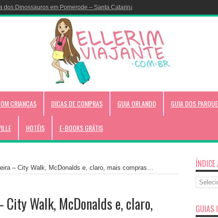
a dos Dinossauros em Pomerode – Santa Catarina!
COM CRIANÇAS
DICAS DE COMPRAS
GUIA ORLANDO
GUIA DOS PARQUE
VILLE
HOTÉIS
E-BOOKS GRÁTIS
ÍNDICE
Feira – City Walk, McDonalds e, claro, mais compras…
Índice
Alfabéti
 City Walk, McDonalds e, claro,
GUIAS 