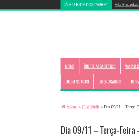
JÁ VIU ESTA POSTAGEM?
Vila Encantad
HOME
ÍNDICE ALFABÉTICO
VIAJAR 
QUEM SOMOS!
BUENOSAIRES
JOIN
Home
»
City Walk
»
Dia 09/11 – Terça-
Dia 09/11 – Terça-Feira –