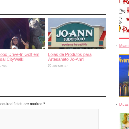
Miami
ood Drive-In Golf em
Lojas de Produtos para
sal CityWalk!
Artesanato Jo-Ann!
07/03
2015/06/27
Required fields are marked
*
Dicas