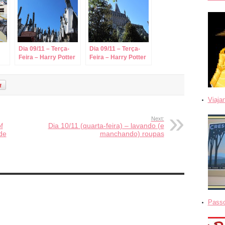
Dia 09/11 – Terça-
Dia 09/11 – Terça-
Feira – Harry Potter
Feira – Harry Potter
– Hogsmeade
– O Castelo
Viaja
Next:
f
Dia 10/11 (quarta-feira) – lavando (e
de
manchando) roupas
Passo