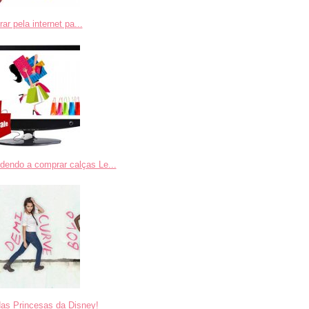
r pela internet pa...
dendo a comprar calças Le...
das Princesas da Disney!