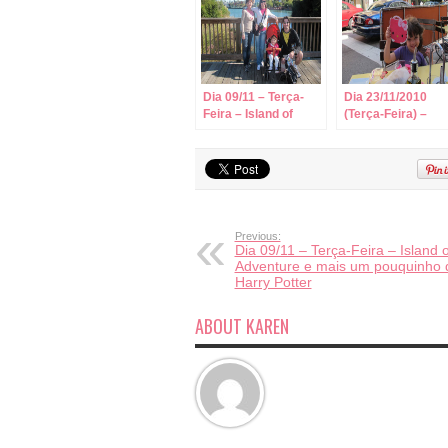
Dia 09/11 – Terça-
Dia 23/11/2010
Feira – Island of
(Terça-Feira) –
Adventure e mais
Viagem Miami –
um pouquinho de
Brasil!
Harry Potter
Previous:
Dia 09/11 – Terça-Feira – Island o
Adventure e mais um pouquinho 
Harry Potter
ABOUT KAREN