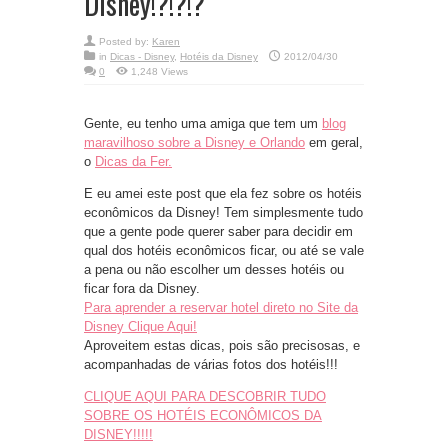
Disney!?!?!?
Posted by:
Karen
in
Dicas - Disney
,
Hotéis da Disney
2012/04/30
0
1,248 Views
Gente, eu tenho uma amiga que tem um
blog
maravilhoso sobre a Disney e Orlando
em geral,
o
Dicas da Fer.
E eu amei este post que ela fez sobre os hotéis
econômicos da Disney! Tem simplesmente tudo
que a gente pode querer saber para decidir em
qual dos hotéis econômicos ficar, ou até se vale
a pena ou não escolher um desses hotéis ou
ficar fora da Disney.
Para aprender a reservar hotel direto no Site da
Disney Clique Aqui!
Aproveitem estas dicas, pois são precisosas, e
acompanhadas de várias fotos dos hotéis!!!
CLIQUE AQUI PARA DESCOBRIR TUDO
SOBRE OS HOTÉIS ECONÔMICOS DA
DISNEY!!!!!