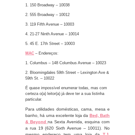
1. 150 Broadway – 10038
2. 555 Broadway – 10012
3. 119 Fifth Avenue – 10003
4. 21-27 Ninth Avenue – 10014
5. 45 E. 17th Street – 10003
MAC
– Endereços:
1. Columbus – 148 Columbus Avenue – 10023
2. Bloomingdales 59th Street – Lexington Ave &
59th St. – 10022
É quase impossível enumerar todas, mas com
certeza o(a) leitor(a) já deve ter a sua listinha
particular.
Para utilidades domésticas, cama, mesa e
banho, há uma excelente loja da
Bed, Bath
& Beyond
na Sexta Avenida, esquina com
a rua 19 (620 Sixth Avenue – 10011). No
mesmo endereço tem uma loja da
T.J.