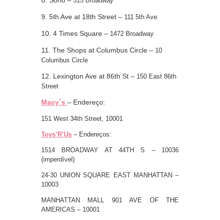
515 Broadway
9. 5th Ave at 18th Street –
111 5th Ave
10. 4 Times Square –
1472 Broadway
11. The Shops at Columbus Circle –
10
Columbus Circle
12. Lexington Ave at 86th St –
150 East 86th
Street
Macy`s
– Endereço:
151 West 34th Street, 10001
Toys’R’Us
– Endereços:
1514 BROADWAY AT 44TH S – 10036
(imperdível)
24-30 UNION SQUARE EAST MANHATTAN –
10003
MANHATTAN MALL 901 AVE OF THE
AMERICAS – 10001