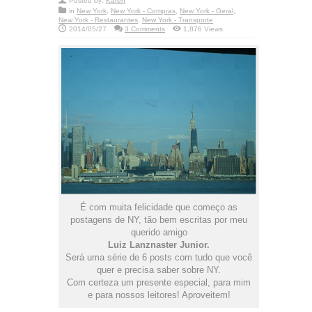
Posted by:
Karen
in
New York
,
New York - Compras
,
New York - Geral
,
New York - Restaurantes
,
New York - Transporte
2014/05/27
3 Comments
1,876 Views
É com muita felicidade que começo as
postagens de NY, tão bem escritas por meu
querido amigo
Luiz Lanznaster Junior.
Será uma série de 6 posts com tudo que você
quer e precisa saber sobre NY.
Com certeza um presente especial, para mim
e para nossos leitores! Aproveitem!