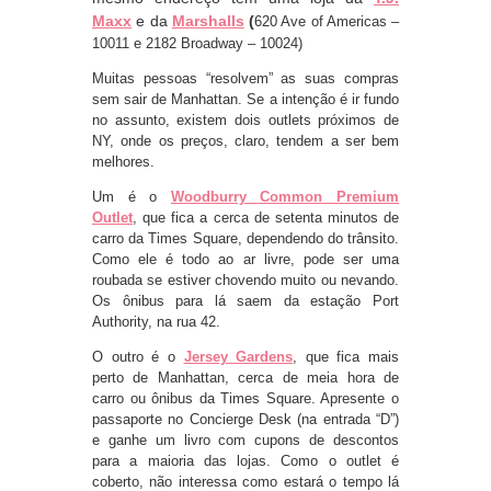
Maxx
e da
Marshalls
(
620 Ave of Americas –
10011 e 2182 Broadway – 10024)
Muitas pessoas “resolvem” as suas compras
sem sair de Manhattan. Se a intenção é ir fundo
no assunto, existem dois outlets próximos de
NY, onde os preços, claro, tendem a ser bem
melhores.
Um é o
Woodburry Common Premium
Outlet
, que fica a cerca de setenta minutos de
carro da Times Square, dependendo do trânsito.
Como ele é todo ao ar livre, pode ser uma
roubada se estiver chovendo muito ou nevando.
Os ônibus para lá saem da estação Port
Authority, na rua 42.
O outro é o
Jersey Gardens
, que fica mais
perto de Manhattan, cerca de meia hora de
carro ou ônibus da Times Square. Apresente o
passaporte no Concierge Desk (na entrada “D”)
e ganhe um livro com cupons de descontos
para a maioria das lojas. Como o outlet é
coberto, não interessa como estará o tempo lá