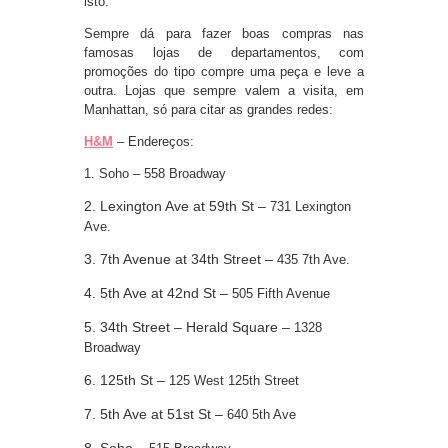
isto.
Sempre dá para fazer boas compras nas
famosas lojas de departamentos, com
promoções do tipo compre uma peça e leve a
outra. Lojas que sempre valem a visita, em
Manhattan, só para citar as grandes redes:
H&M
– Endereços:
1. Soho – 558 Broadway
2. Lexington Ave at 59th St –
731 Lexington
Ave.
3. 7th Avenue at 34th Street –
435 7th Ave.
4. 5th Ave at 42nd St –
505 Fifth Avenue
5. 34th Street – Herald Square –
1328
Broadway
6. 125th St –
125 West 125th Street
7. 5th Ave at 51st St –
640 5th Ave
8. Soho –