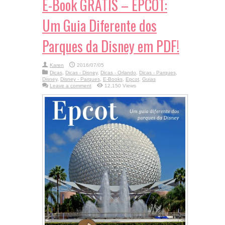
E-Book GRÁTIS – EPCOT:
Um Guia Diferente dos
Parques da Disney em PDF!
Karen
2016/07/05
Dicas
,
Dicas - Disney
,
Dicas - Orlando
,
Dicas - Parques
,
Disney
,
Disney - Parques
,
E-Books
,
Epcot
,
Guias
Leave a comment
12,150 Views