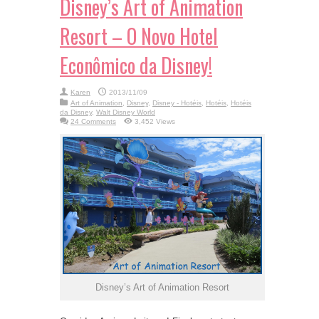
Disney’s Art of Animation
Resort – O Novo Hotel
Econômico da Disney!
Karen
2013/11/09
Art of Animation
,
Disney
,
Disney - Hotéis
,
Hotéis
,
Hotéis
da Disney
,
Walt Disney World
24 Comments
3,452 Views
Disney’s Art of Animation Resort