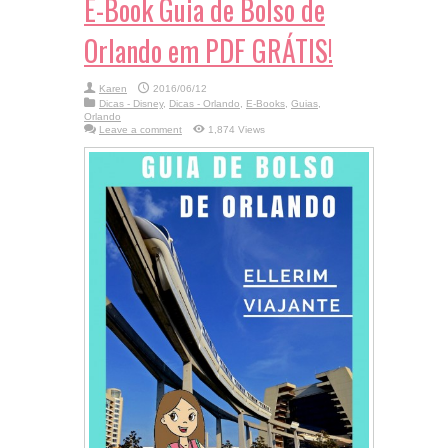
E-Book Guia de Bolso de
Orlando em PDF GRÁTIS!
Karen
2016/06/12
Dicas - Disney
,
Dicas - Orlando
,
E-Books
,
Guias
,
Orlando
Leave a comment
1,874 Views