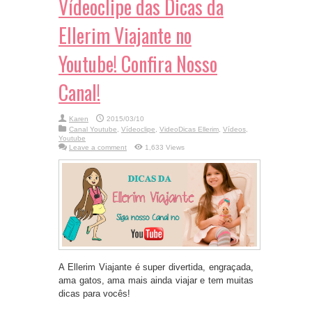
Vídeoclipe das Dicas da
Ellerim Viajante no
Youtube! Confira Nosso
Canal!
Karen
2015/03/10
Canal Youtube
,
Vídeoclipe
,
VideoDicas Ellerim
,
Vídeos
,
Youtube
Leave a comment
1,633 Views
A Ellerim Viajante é super divertida, engraçada,
ama gatos, ama mais ainda viajar e tem muitas
dicas para vocês!