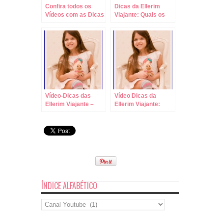
Confira todos os
Dicas da Ellerim
Vídeos com as Dicas
Viajante: Quais os
de Viagens da
Parques de Orlando?
Ellerim Viajante!!!
Dicas para
Iniciantes!
Vídeo-Dicas das
Vídeo Dicas da
Ellerim Viajante –
Ellerim Viajante:
Escolha o Parque
Como Saber qual
Certo para Cada dia!
Tamanho de Sapato
Comprar em
Viagens!
ÍNDICE ALFABÉTICO
Índice
Alfabético