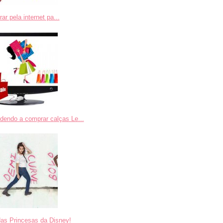
r pela internet pa...
dendo a comprar calças Le...
das Princesas da Disney!