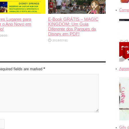
Compra
es Lugares para
E-Book GRÁTIS – MAGIC
r o Ano Novo em
KINGDOM: Um Guia
o!
Diferente dos Parques da
Disney em PDF!
08/05
2016/07/31
Apren
Required fields are marked
*
Gifs 