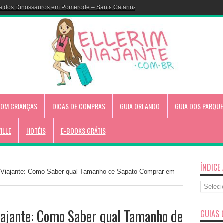
Colorir do Disney Cruise!
COM CRIANÇAS
DICAS DE COMPRAS
GUIA ORLANDO
GUIA DOS PARQUE
VILLE
HOTÉIS
E-BOOKS GRÁTIS
ÍNDICE
m Viajante: Como Saber qual Tamanho de Sapato Comprar em
Índice
Alfabéti
iajante: Como Saber qual Tamanho de
GUIAS 