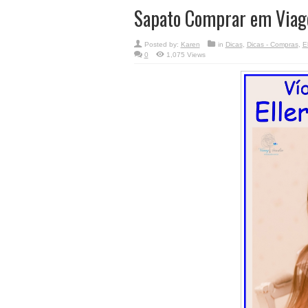
Sapato Comprar em Viag
Posted by:
Karen
in
Dicas
,
Dicas - Compras
,
E
0
1,075 Views