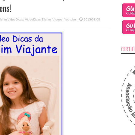
ens!
llerim VideoDicas
,
VideoDicas Ellerim
,
Vídeos
,
Youtube
2015/03/08
CERTIF