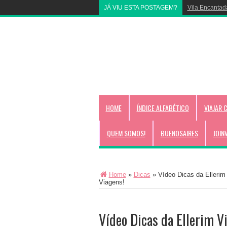
JÁ VIU ESTA POSTAGEM?
Livrinho para 
HOME
ÍNDICE ALFABÉTICO
VIAJAR 
QUEM SOMOS!
BUENOSAIRES
JOIN
Home
»
Dicas
»
Vídeo Dicas da Elleri
Viagens!
Vídeo Dicas da Ellerim V