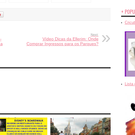
de Viagens da
Escolha o Parque
s
Ellerim Viajante!!!
Certo para Cada dia!
+ POPU
Cricut
Next:
–
Vídeo Dicas da Ellerim: Onde
da
Comprar Ingressos para os Parques?
Lista