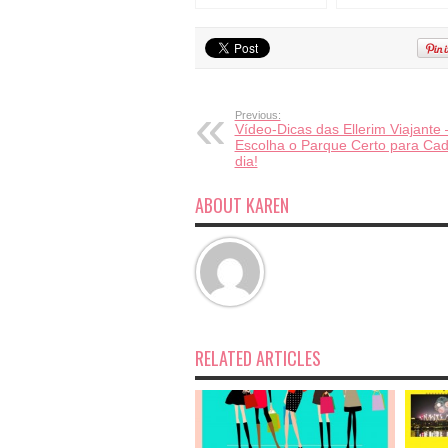
Comprar Ingressos
com Crianças,
para os Parques?
Sempre com Mala
de Rodinhas!
Previous:
Vídeo-Dicas das Ellerim Viajante 
Escolha o Parque Certo para Ca
dia!
ABOUT KAREN
RELATED ARTICLES