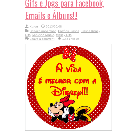
Gifs e Jpgs para Facebook,
Emails e Álbuns!!!
Karen
2013/05/08
Cartões Aniversário
,
Cartões Frases
,
Frases Disney
,
Gifs
,
Mickey e Minnie
,
Mickey Gifs
Leave a comment
1,451 Views