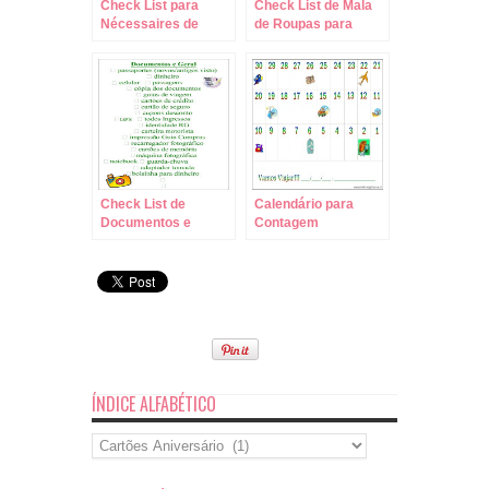
Check List para
Check List de Mala
Nécessaires de
de Roupas para
Viagens!
Viagem!
Check List de
Calendário para
Documentos e
Contagem
Bagagem de Mão
Regressiva de
para Viagem!
Viagem!
ÍNDICE ALFABÉTICO
Índice
Alfabético