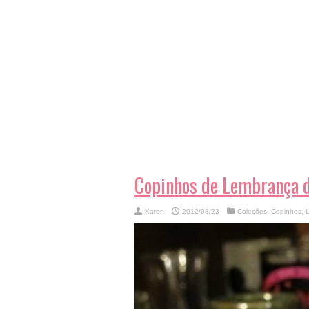
Copinhos de Lembrança d
Karen
2012/08/23
Coleções
,
Copinhos
,
L