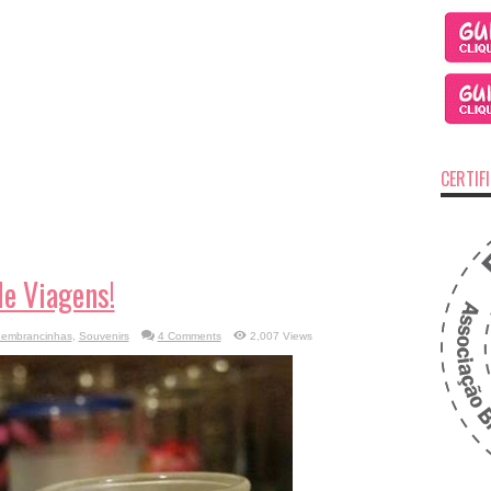
CERTIF
e Viagens!
embrancinhas
,
Souvenirs
4 Comments
2,007 Views