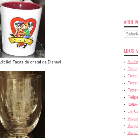
ARQUI
Arquivo
MEUS F
Andre
ção! Taças de cristal da Disney!
Disne
Fazen
Fazen
Fazen
Felip
Italia
Os C
Viage
Viage
Viaja