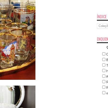
ÍNDICE
Índice
ENQUEN
O
B
T
H
A
R
R
o