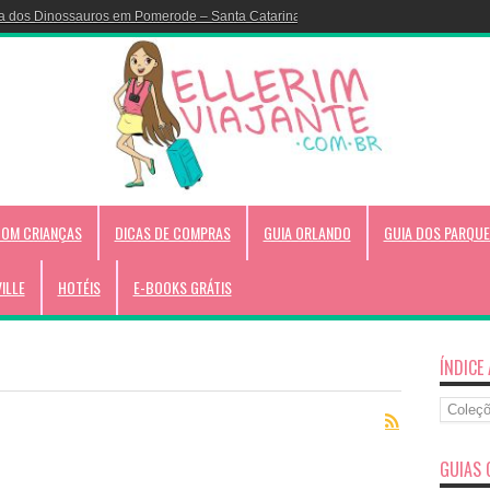
Colorir do Disney Cruise!
COM CRIANÇAS
DICAS DE COMPRAS
GUIA ORLANDO
GUIA DOS PARQUE
VILLE
HOTÉIS
E-BOOKS GRÁTIS
ÍNDICE
Índice
Alfabéti
GUIAS 