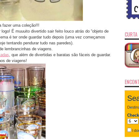
 fazer uma coleção!!!
go! É muuuito divertido sair feito louco atrás do “objeto de
CURTA 
blema é ter onde guardar tudo depois (uma vez começamos
e tentando pendurar tudo nas paredes).
e lembrancinhas de viagens.
sadas
, que além de divertidas e baratas são fáceis de guardar.
hos de viagens!
ENCONT