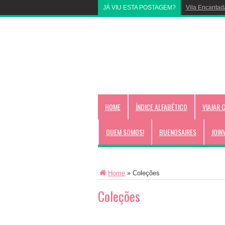
JÁ VIU ESTA POSTAGEM?
Livrinho para 
HOME
ÍNDICE ALFABÉTICO
VIAJAR 
QUEM SOMOS!
BUENOSAIRES
JOIN
Home
»
Coleções
Coleções