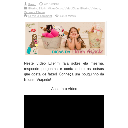
Karen
2015/03/10
Ellerim
,
Ellerim VideoDicas
,
VideoDicas Ellerim
,
Vídeos
,
Vídeos - Ellerim
Leave a comment
1,085 Views
Neste vídeo Ellerim fala sobre ela mesma,
responde perguntas e conta sobre as coisas
que gosta de fazer! Conheça um pouquinho da
Ellerim Viajante!
Assista o vídeo: