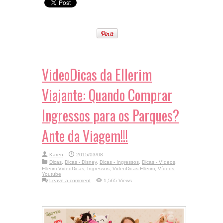
Comprar em
ao Banheiro em
Viagens!
Viagens!
VideoDicas da Ellerim
Viajante: Quando Comprar
Ingressos para os Parques?
Ante da Viagem!!!
Karen
2015/03/08
Dicas
,
Dicas - Disney
,
Dicas - Ingressos
,
Dicas - Vídeos
,
Ellerim VideoDicas
,
Ingressos
,
VideoDicas Ellerim
,
Vídeos
,
Youtube
Leave a comment
1,565 Views