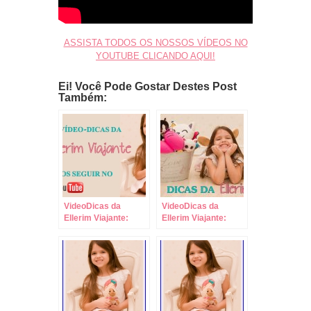
ASSISTA TODOS OS NOSSOS VÍDEOS NO
YOUTUBE CLICANDO AQUI!
Ei! Você Pode Gostar Destes Post
Também:
VideoDicas da
VideoDicas da
Ellerim Viajante:
Ellerim Viajante:
Leve Comida,
Como Fazer
Bebida e Brinquedos
Compras com
para Viagens de
Crianças!
Carro!