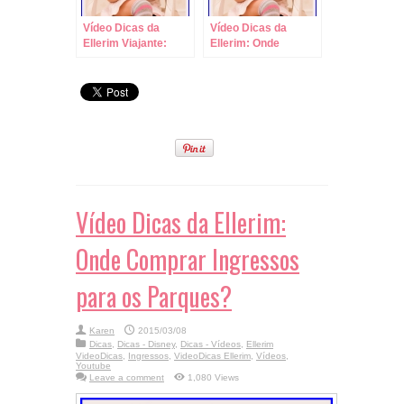
Vídeo Dicas da
Vídeo Dicas da
Ellerim Viajante:
Ellerim: Onde
Como Saber qual
Comprar Ingressos
Tamanho de Sapato
para os Parques?
Comprar em
Viagens!
Vídeo Dicas da Ellerim:
Onde Comprar Ingressos
para os Parques?
Karen
2015/03/08
Dicas
,
Dicas - Disney
,
Dicas - Vídeos
,
Ellerim
VideoDicas
,
Ingressos
,
VideoDicas Ellerim
,
Vídeos
,
Youtube
Leave a comment
1,080 Views