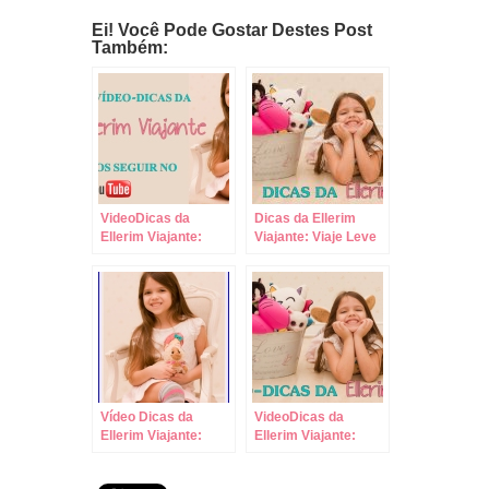
Ei! Você Pode Gostar Destes Post
Também:
VideoDicas da
Dicas da Ellerim
Ellerim Viajante:
Viajante: Viaje Leve
Leve Comida,
com Crianças,
Bebida e Brinquedos
Sempre com Malas
para Viagens de
de Rodinhas!
Carro!
Vídeo Dicas da
VideoDicas da
Ellerim Viajante:
Ellerim Viajante:
Como Saber qual
Nunca Perca a
Tamanho de Sapato
Oportunidade de ir