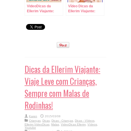
VideoDicas da
Vídeo Dicas da
Ellerim Viajante:
Ellerim Viajante:
Como Fazer
Como Saber qual
Compras com
Tamanho de Sapato
Crianças!
Comprar em
Viagens!
Dicas da Ellerim Viajante:
Viaje Leve com Crianças,
Sempre com Malas de
Rodinhas!
Karen
2015/03/08
Crianças
,
Dicas
,
Dicas - Crianças
,
Dicas - Vídeos
,
Ellerim VideoDicas
,
Malas
,
VideoDicas Ellerim
,
Vídeos
,
Youtube