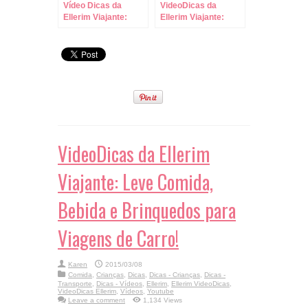
Vídeo Dicas da
VideoDicas da
Ellerim Viajante:
Ellerim Viajante:
Como Saber qual
Quando Comprar
Tamanho de Sapato
Ingressos para os
Comprar em
Parques? Ante da
Viagens!
Viagem!!!
VideoDicas da Ellerim
Viajante: Leve Comida,
Bebida e Brinquedos para
Viagens de Carro!
Karen
2015/03/08
Comida
,
Crianças
,
Dicas
,
Dicas - Crianças
,
Dicas -
Transporte
,
Dicas - Vídeos
,
Ellerim
,
Ellerim VideoDicas
,
VideoDicas Ellerim
,
Vídeos
,
Youtube
Leave a comment
1,134 Views