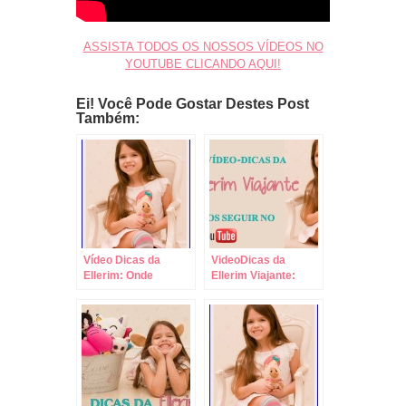
ASSISTA TODOS OS NOSSOS VÍDEOS NO
YOUTUBE CLICANDO AQUI!
Ei! Você Pode Gostar Destes Post
Também:
Vídeo Dicas da
VideoDicas da
Ellerim: Onde
Ellerim Viajante:
Comprar Ingressos
Leve Comida,
para os Parques?
Bebida e Brinquedos
para Viagens de
Carro!