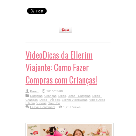
Tamanho de Sapato
Oportunidade de ir
Comprar em
ao Banheiro em
Viagens!
Viagens!
VideoDicas da Ellerim
Viajante: Como Fazer
Compras com Crianças!
Karen
2015/03/08
Compras
,
Crianças
,
Dicas
,
Dicas - Compras
,
Dicas -
Crianças
,
Dicas - Vídeos
,
Ellerim VideoDicas
,
VideoDicas
Ellerim
,
Vídeos
,
Youtube
Leave a comment
1,287 Views