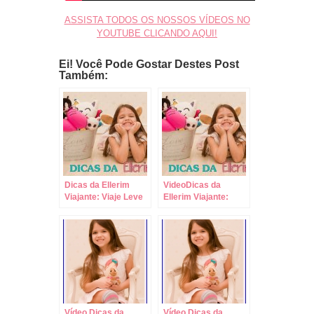
ASSISTA TODOS OS NOSSOS VÍDEOS NO
YOUTUBE CLICANDO AQUI!
Ei! Você Pode Gostar Destes Post
Também:
Dicas da Ellerim
VideoDicas da
Viajante: Viaje Leve
Ellerim Viajante:
com Crianças,
Como Fazer
Sempre com Malas
Compras com
de Rodinhas!
Crianças!
Vídeo Dicas da
Vídeo Dicas da