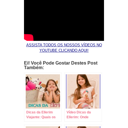
ASSISTA TODOS OS NOSSOS VÍDEOS NO
YOUTUBE CLICANDO AQUI!
Ei! Você Pode Gostar Destes Post
Também:
Dicas da Ellerim
Vídeo Dicas da
Viajante: Quais os
Ellerim: Onde
Parques de Orlando?
Comprar Ingressos
Dicas para
para os Parques?