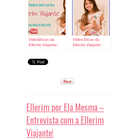
Iniciantes!
VideoDicas da
Vídeo Dicas da
Ellerim Viajante:
Ellerim Viajante:
Leve Comida,
Como Saber qual
Bebida e Brinquedos
Tamanho de Sapato
para Viagens de
Comprar em
Carro!
Viagens!
Ellerim por Ela Mesma –
Entrevista com a Ellerim
Viajante!