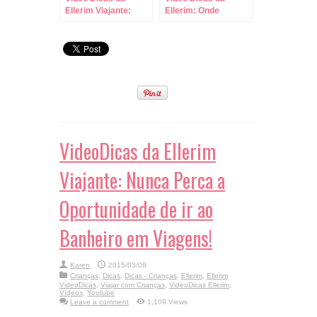
Ellerim Viajante:
Ellerim: Onde
Como Saber qual
Comprar Ingressos
Tamanho de Sapato
para os Parques?
Comprar em
Viagens!
VideoDicas da Ellerim
Viajante: Nunca Perca a
Oportunidade de ir ao
Banheiro em Viagens!
Karen
2015/03/08
Crianças
,
Dicas
,
Dicas - Crianças
,
Ellerim
,
Ellerim
VideoDicas
,
Viajar com Crianças
,
VideoDicas Ellerim
,
Vídeos
,
Youtube
Leave a comment
1,109 Views