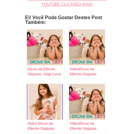
YOUTUBE CLICANDO AQUI!
Ei! Você Pode Gostar Destes Post
Também:
Dicas da Ellerim
VideoDicas da
Viajante: Viaje Leve
Ellerim Viajante:
com Crianças,
Como Fazer
Sempre com Malas
Compras com
de Rodinhas!
Crianças!
Vídeo Dicas da
VideoDicas da
Ellerim Viajante:
Ellerim Viajante:
Como Saber qual
Nunca Perca a