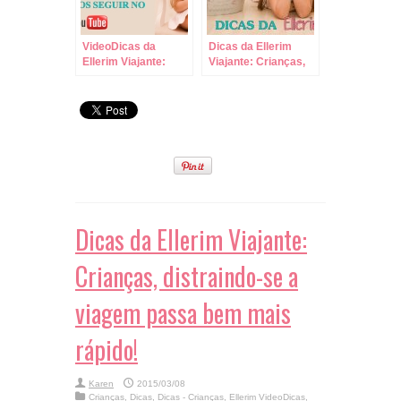
VideoDicas da
Dicas da Ellerim
Ellerim Viajante:
Viajante: Crianças,
Leve Comida,
distraindo-se a
Bebida e Brinquedos
viagem passa bem
para Viagens de
mais rápido!
Carro!
Dicas da Ellerim Viajante:
Crianças, distraindo-se a
viagem passa bem mais
rápido!
Karen
2015/03/08
Crianças
,
Dicas
,
Dicas - Crianças
,
Ellerim VideoDicas
,