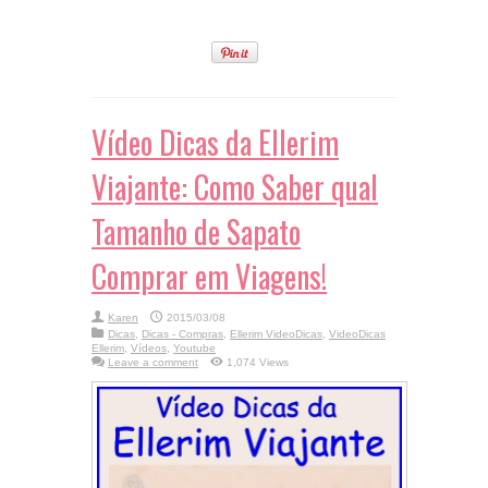
Vídeo Dicas da Ellerim
Viajante: Como Saber qual
Tamanho de Sapato
Comprar em Viagens!
Karen
2015/03/08
Dicas
,
Dicas - Compras
,
Ellerim VideoDicas
,
VideoDicas
Ellerim
,
Vídeos
,
Youtube
Leave a comment
1,074 Views