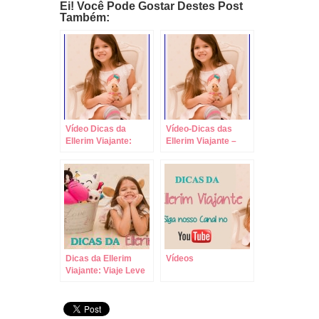
Ei! Você Pode Gostar Destes Post
Também:
Vídeo Dicas da
Vídeo-Dicas das
Ellerim Viajante:
Ellerim Viajante –
Como Saber qual
Escolha o Parque
Tamanho de Sapato
Certo para Cada dia!
Comprar em
Viagens!
Dicas da Ellerim
Vídeos
Viajante: Viaje Leve
com Crianças,
Sempre com Malas
de Rodinhas!