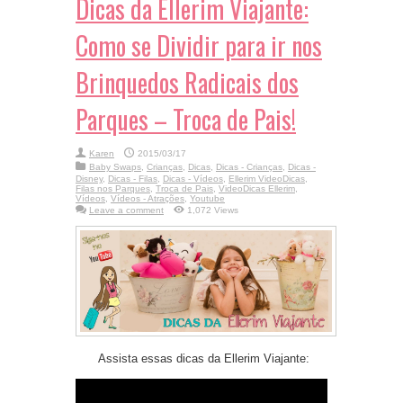
Dicas da Ellerim Viajante:
Como se Dividir para ir nos
Brinquedos Radicais dos
Parques – Troca de Pais!
Karen
2015/03/17
Baby Swaps
,
Crianças
,
Dicas
,
Dicas - Crianças
,
Dicas -
Disney
,
Dicas - Filas
,
Dicas - Vídeos
,
Ellerim VideoDicas
,
Filas nos Parques
,
Troca de Pais
,
VideoDicas Ellerim
,
Vídeos
,
Vídeos - Atrações
,
Youtube
Leave a comment
1,072 Views
Assista essas dicas da Ellerim Viajante: