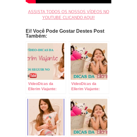
ASSISTA TODOS OS NOSSOS VÍDEOS NO
YOUTUBE CLICANDO AQUI!
Ei! Você Pode Gostar Destes Post
Também:
VideoDicas da
VideoDicas da
Ellerim Viajante:
Ellerim Viajante:
Leve Comida,
Como Fazer
Bebida e Brinquedos
Compras com
para Viagens de
Crianças!
Carro!