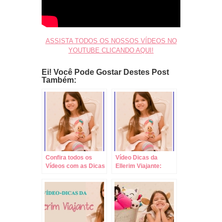
ASSISTA TODOS OS NOSSOS VÍDEOS NO
YOUTUBE CLICANDO AQUI!
Ei! Você Pode Gostar Destes Post
Também:
Confira todos os
Vídeo Dicas da
Vídeos com as Dicas
Ellerim Viajante:
de Viagens da
Como Saber qual
Ellerim Viajante!!!
Tamanho de Sapato
Comprar em
Viagens!