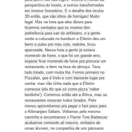
perspectiva do inseto, e somos transformados
em insetos honorários. E o detalhe dos óculos
3D então, que são olhos de formigas! Muito
legal. Mas na hora que eles dizem para
ficarmos sentados que os insetos têm
preferência para sair do anfiteatro, e a gente
sente a cutucada no bumbum a Ellerim deu um
berro e pulou pro meu colo, tadinha, ficou
apavorada. Nessa hora a gente já estava
morrendo de fome, o que foi um grande erro,
esperar ficar morrendo de fome pra procurar um
restaurante, e bem na hora do almoço. Tava
tudo lotado, com muita fila. Fomos primeiro no
Pizzafari, que é lindo e com bastante lugar pra
sentar, mas não tinha nada que a Ellerim
comesse (ela diz que só come pizza “sabor
bordinha”). Corremos então até a África, mas os
restaurantes estavam todos lotados. Pelo
menos aproveitamos pra pegar o fast pass para
o Kilimanjaro Safaris. Voltamos pelo mesmo
caminho e encontramos o Flame Tree Barbecue
acabamos comendo ali mesmo, embaixo de
umas árvores, na companhia de uns pássaros