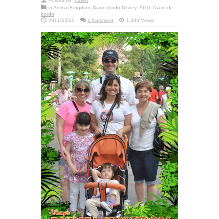
Posted by:
Karen
in
Animal Kingdom
,
Diário bordo Disney 2010
,
Diário de
bordo
2011/05/30
1 Comment
1,335 Views