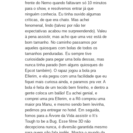
frente do Nemo quando faltavam só 10 minutos
para o show, e resolvemos entrar já que
ninguém conhecia. Eu tinha ouvido algumas
críticas, de que era chato. Mas achei
fenomenal, lindo (talvez por não ter
expectativas acabou me surpreendendo). Valeu
à pena assistir, mas acho que uma vez está de
bom tamanho.
No caminho passamos por
aqueles quiosques com bolas de todos os
tamanhos penduradas. Eu sempre tive
curiosidade para pegar uma bola dessas, mas
nunca tinha parado (tem alguns quiosques do
Epcot também). O rapaz jogou a bola pra
Ellerim, e ela pegou com uma facilidade que eu
fiquei mais curiosa ainda, e paramos pra ver. A
bola é feita de um tecido bem fininho, e dentro a
gente coloca um balão! Eu achei genial, e
comprei uma pra Ellerim, e a Rô comprou uma
maior pra Manu, e mesmo sendo bem levinha,
pedimos pra entregar no hotel.
Em seguida,
fomos para a Árvore da Vida assistir o It’s
Tough to be a Bug. Esse filme 3D não
decepciona nunca, é diversão garantida mesmo
para quem não fala inglês. Mostra o mundo da