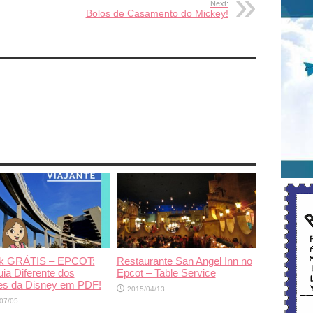
Next:
Bolos de Casamento do Mickey!
k GRÁTIS – EPCOT:
Restaurante San Angel Inn no
a Diferente dos
Epcot – Table Service
es da Disney em PDF!
2015/04/13
07/05