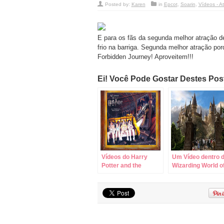
Posted by:
Karen
in
Epcot
,
Soarin
,
Vídeos - A
E para os fãs da segunda melhor atração d
frio na barriga. Segunda melhor atração por
Forbidden Journey! Aproveitem!!!
Ei! Você Pode Gostar Destes Po
Vídeos do Harry
Um Vídeo dentro 
Potter and the
Wizarding World o
Forbidden Journey!
Harry Potter!