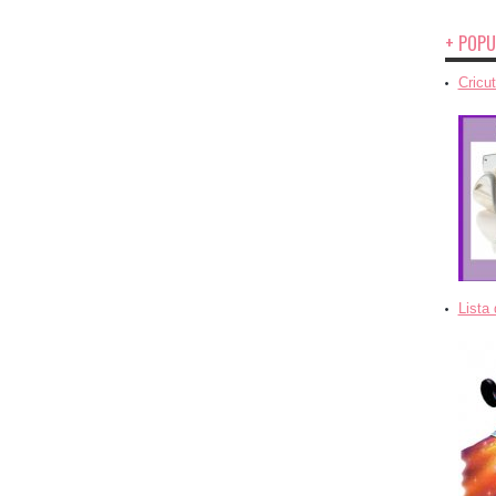
+ POPU
Cricut
Lista