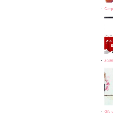
Compra
Apren
Gifs 