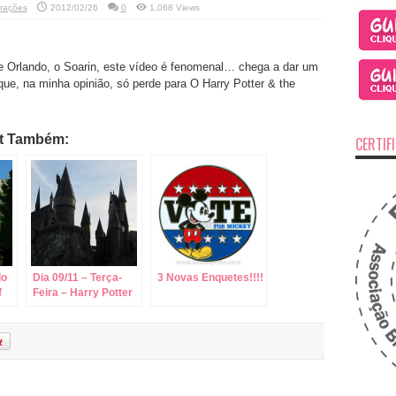
trações
2012/02/26
0
1,068 Views
e Orlando, o Soarin, este vídeo é fenomenal… chega a dar um
que, na minha opinião, só perde para O Harry Potter & the
st Também:
CERTIF
do
Dia 09/11 – Terça-
3 Novas Enquetes!!!!
f
Feira – Harry Potter
de Fã para Fã