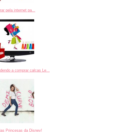
r pela internet pa...
dendo a comprar calças Le...
das Princesas da Disney!