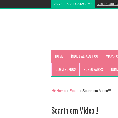
JÁ VIU ESTA POSTAGEM?
Vila Encantad
HOME
ÍNDICE ALFABÉTICO
VIAJAR 
QUEM SOMOS!
BUENOSAIRES
JOIN
Home
»
Epcot
»
Soarin em Vídeo!!!
Soarin em Vídeo!!!