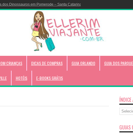
a dos Dinossauros em Pomerode – Santa Catarina!
COM CRIANÇAS
DICAS DE COMPRAS
GUIA ORLANDO
GUIA DOS PARQUE
VILLE
HOTÉIS
E-BOOKS GRÁTIS
ÍNDICE
Índice
Alfabéti
GUIAS 