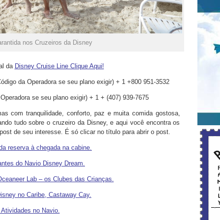
arantida nos Cruzeiros da Disney
ial da
Disney Cruise Line Clique Aqui!
Código da Operadora se seu plano exigir) + 1 +800 951-3532
 Operadora se seu plano exigir) + 1 + (407) 939-7675
s com tranquilidade, conforto, paz e muita comida gostosa,
ndo tudo sobre o cruzeiro da Disney, e aqui você encontra os
st de seu interesse. É só clicar no título para abrir o post.
 da reserva à chegada na cabine.
antes do Navio Disney Dream.
Oceaneer Lab – os Clubes das Crianças.
Disney no Caribe, Castaway Cay.
 Atividades no Navio.