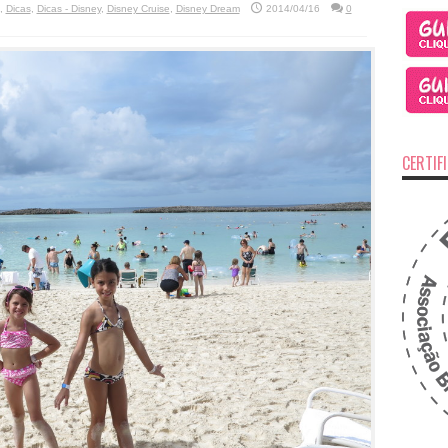
,
Dicas
,
Dicas - Disney
,
Disney Cruise
,
Disney Dream
2014/04/16
0
CERTIF