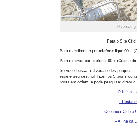
Diversão g
Para o Site Ofic
Para atendimento por
telefone
ligue 00 + (
Para reservar por telefone: 00 + (Código da
Se você busca a diversão dos parques, ma
esse é seu destino! Fizemos 5 posts conta
posts em ordem, e pode pesquisar direto o po
– O Início –
– Restaur
– Oceaneer Club e 
– A Ilha da 
–