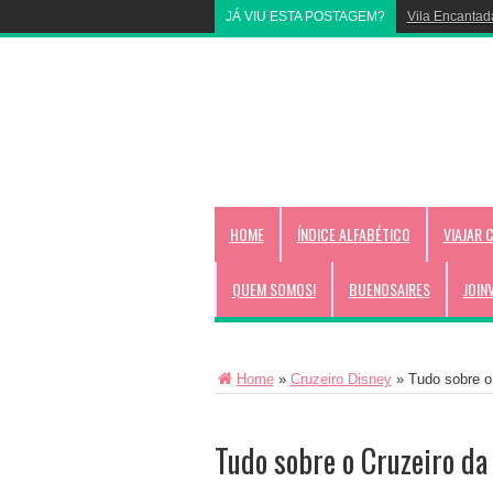
JÁ VIU ESTA POSTAGEM?
Vila Encantad
HOME
ÍNDICE ALFABÉTICO
VIAJAR 
QUEM SOMOS!
BUENOSAIRES
JOIN
Home
»
Cruzeiro Disney
»
Tudo sobre o
Tudo sobre o Cruzeiro da