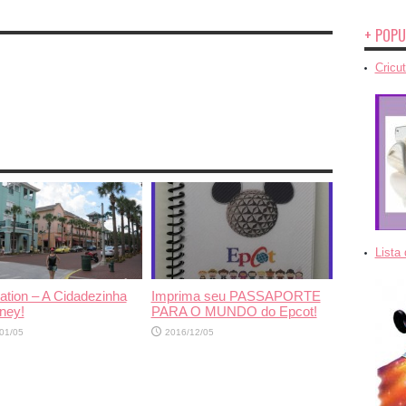
+ POPU
Cricut
Lista
ation – A Cidadezinha
Imprima seu PASSAPORTE
ney!
PARA O MUNDO do Epcot!
01/05
2016/12/05