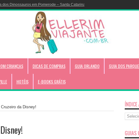
a dos Dinossauros em Pomerode – Santa Catarina!
COM CRIANÇAS
DICAS DE COMPRAS
GUIA ORLANDO
GUIA DOS PARQUE
VILLE
HOTÉIS
E-BOOKS GRÁTIS
ÍNDICE
 Cruzeiro da Disney!
Índice
Alfabéti
 Disney!
GUIAS 