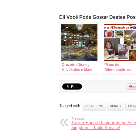
Ei! Você Pode Gostar Destes Po
Cruzeiro Disney –
Plano de
Atividades e Mais
Alimentação da
Imagens do Disney
Disney! Descubra
Dream !
tudo sobre ele!
Tagged with:
CRUZEIROS
DISNEY
DISN
Previous:
Tusker House Restaurant no Ani
Kingdom – Table Service!