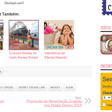
Divirtam-se!!!
st Também:
CURTA 
Cruzeiro Disney no
VideoDicas da
navio Disney Dream
Ellerim Viajante:
– Do embarque à
Descubra Tudo
ENCONT
cabine!
sobre a MagicBand!
EY CRUISE
DISNEY CRUISE LINE
MICKEY
SLIDE
Next:
mal
Promoção de Alimentação Gratuita
nos Hotéis Disney 2014