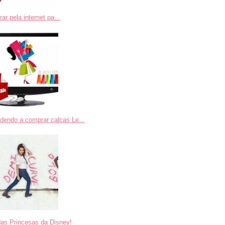
r pela internet pa...
dendo a comprar calças Le...
das Princesas da Disney!