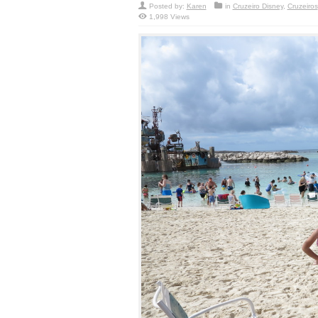
Posted by:
Karen
in
Cruzeiro Disney
,
Cruzeiros
1,998 Views