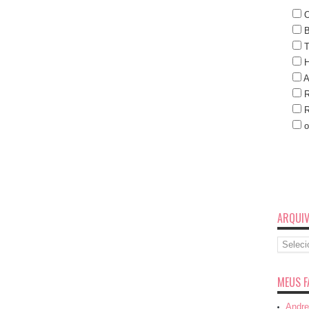
O
B
T
H
A
R
R
o
ARQUI
Arquivo
MEUS F
Andre