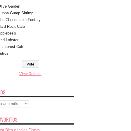
live Garden
ubba Gump Shrimp
he Cheesecake Factory
ard Rock Cafe
pplebee's
ed Lobster
ainforest Cafe
utros
View Results
VOS
s
AVORITOS
za Dica e Indica Disney