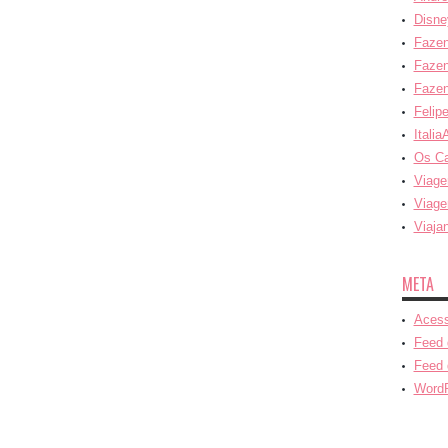
Disne
Fazen
Fazen
Fazen
Felip
Italia
Os C
Viage
Viage
Viaja
META
Acess
Feed 
Feed 
WordP