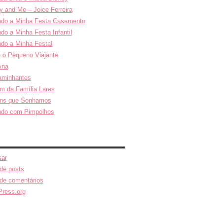
y and Me – Joice Ferreira
do a Minha Festa Casamento
do a Minha Festa Infantil
do a Minha Festa!
e o Pequeno Viajante
Ana
aminhantes
m da Família Lares
ns que Sonhamos
ndo com Pimpolhos
ar
de posts
de comentários
ress.org