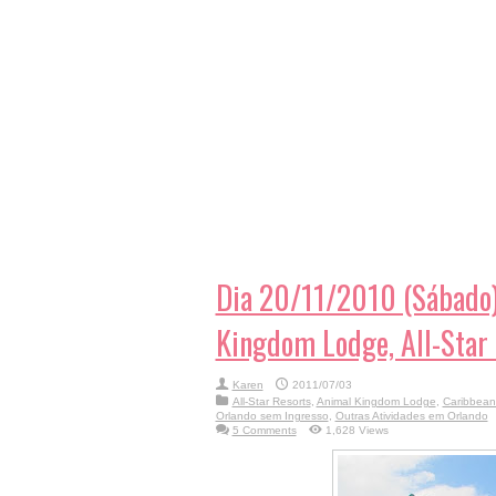
Dia 20/11/2010 (Sábado)
Kingdom Lodge, All-Star 
Karen
2011/07/03
All-Star Resorts
,
Animal Kingdom Lodge
,
Caribbean
Orlando sem Ingresso
,
Outras Atividades em Orlando
5 Comments
1,628 Views