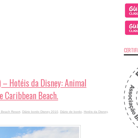
CERTIF
 – Hotéis da Disney: Animal
e Caribbean Beach.
 Beach Resort
,
Diário bordo Disney 2010
,
Diário de bordo
,
Hotéis da Disney
,