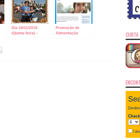
Dia 18/11/2010
Promoção de
(Quinta-feira) –
Alimentação
CURTA 
Magic Kingdom,
Gratuita nos Hotéis
Polynesian e
Disney 2014
Boardwalk
ENCONT