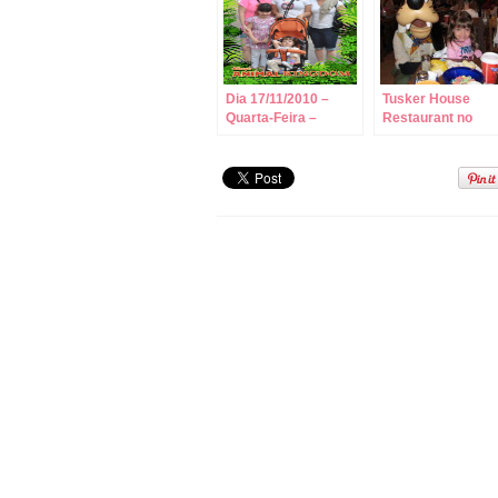
Dia 17/11/2010 –
Tusker House
Quarta-Feira –
Restaurant no
Animal Kingdom
Animal Kingdom –
Table Service!