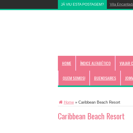
JÁ VIU ESTA POSTAGEM?
Vila Encantad
Livrinho para 
HOME
ÍNDICE ALFABÉTICO
VIAJAR 
QUEM SOMOS!
BUENOSAIRES
JOIN
Home
»
Caribbean Beach Resort
Caribbean Beach Resort