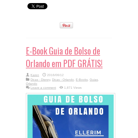
E-Book Guia de Bolso de
Orlando em PDF GRÁTIS!
Karen
2016/06/12
Dicas - Disney
,
Dicas - Orlando
,
E-Books
,
Guias
,
Orlando
Leave a comment
1,871 Views