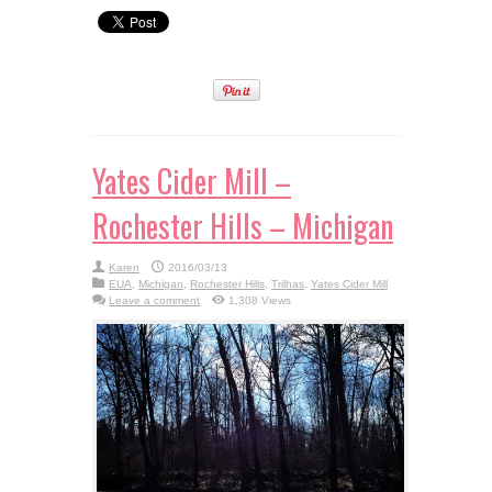
Yates Cider Mill –
Rochester Hills – Michigan
Karen
2016/03/13
EUA
,
Michigan
,
Rochester Hills
,
Trilhas
,
Yates Cider Mill
Leave a comment
1,308 Views