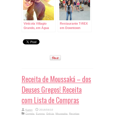
Vinícola Villagio
Restaurante T-REX
Grando, em Água
em Downtown
Doce/SC, com a
Disney – Table
Jéssica!
Service!
Receita de Moussaká – dos
Deuses Gregos! Receita
com Lista de Compras
Karen
2016/04/10
Comida
,
Europa
,
Grécia
,
Moussaka
,
Receitas