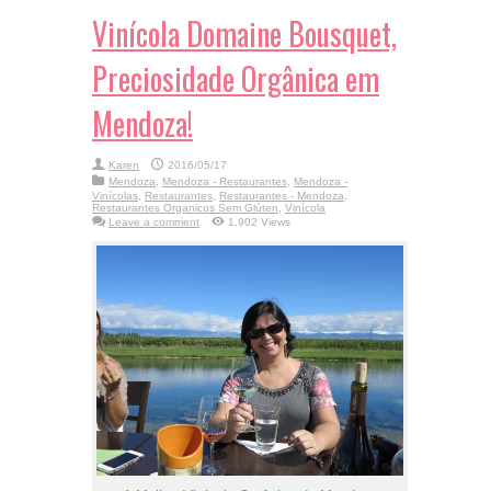
Vinícola Domaine Bousquet,
Preciosidade Orgânica em
Mendoza!
Karen
2016/05/17
Mendoza
,
Mendoza - Restaurantes
,
Mendoza -
Vinícolas
,
Restaurantes
,
Restaurantes - Mendoza
,
Restaurantes Organicos Sem Glúten
,
Vinícola
Leave a comment
1,902 Views