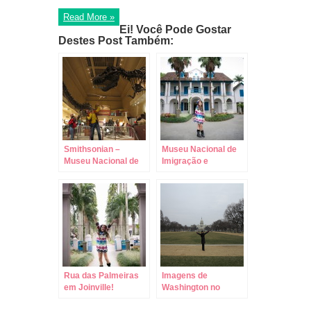
Read More »
Ei! Você Pode Gostar
Destes Post Também:
Smithsonian –
Museu Nacional de
Museu Nacional de
Imigração e
História Natural em
Colonização de
Washington!
Joinville!
Rua das Palmeiras
Imagens de
em Joinville!
Washington no
Inverno!