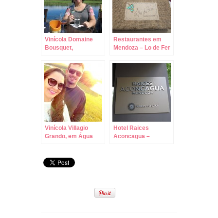
Vinícola Domaine
Restaurantes em
Bousquet,
Mendoza – Lo de Fer
Preciosidade
– Jantando na Casa
Orgânica em
do Chef!
Mendoza!
Vinícola Villagio
Hotel Raices
Grando, em Água
Aconcagua –
Doce/SC, com a
Mendoza!
Jéssica!