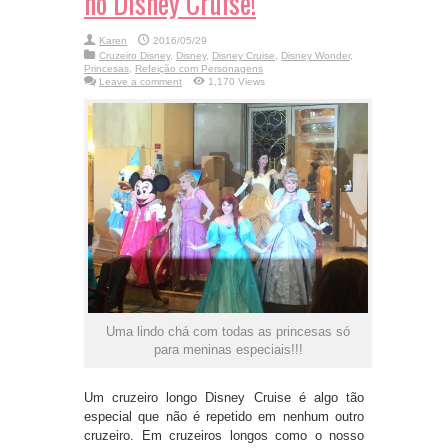
no Disney Cruise!
Karen
2016/05/29
Cruzeiro Disney
,
Disney
,
Disney Cruise
,
Disney Wonder
,
Princesas
,
Refeição com Personagens
Leave a comment
1,170 Views
Uma lindo chá com todas as princesas só
para meninas especiais!!!
Um cruzeiro longo Disney Cruise é algo tão
especial que não é repetido em nenhum outro
cruzeiro. Em cruzeiros longos como o nosso