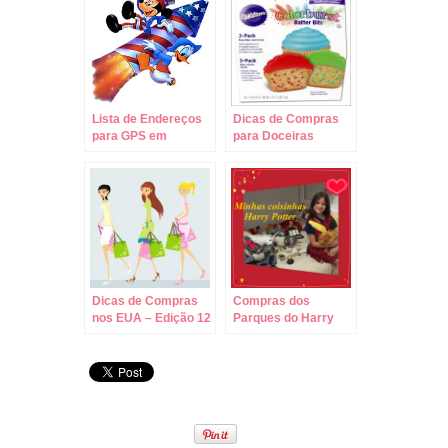
Lista de Endereços
Dicas de Compras
para GPS em
para Doceiras
Orlando!
Amadoras – Edição
13
Dicas de Compras
Compras dos
nos EUA – Edição 12
Parques do Harry
Potter na Universal!