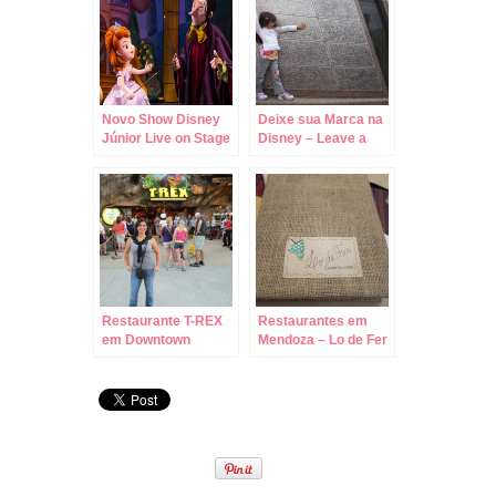
Novo Show Disney
Deixe sua Marca na
Júnior Live on Stage
Disney – Leave a
no Hollywood
Legacy no Epcot!
Studios!
Restaurante T-REX
Restaurantes em
em Downtown
Mendoza – Lo de Fer
Disney – Table
– Jantando na Casa
Service!
do Chef!