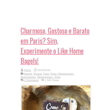
Charmoso, Gostoso e Barato
em Paris? Sim,
Experimente o Like Home
Bagels!
Karen
2016/06/21
Bagels
,
Europa
,
Paris
,
Paris - Restaurantes
,
Restaurantes
,
Restaurantes - Paris
2 Comments
1,522 Views