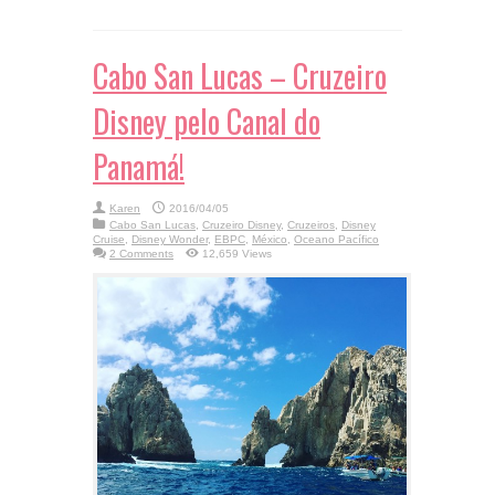
Cabo San Lucas – Cruzeiro
Disney pelo Canal do
Panamá!
Karen
2016/04/05
Cabo San Lucas
,
Cruzeiro Disney
,
Cruzeiros
,
Disney
Cruise
,
Disney Wonder
,
EBPC
,
México
,
Oceano Pacífico
2 Comments
12,659 Views