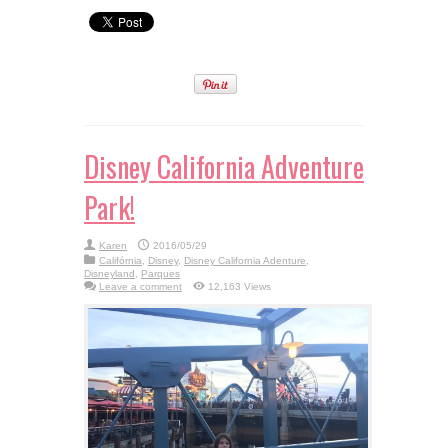
Certo para Cada dia!
Disney California Adventure
Park!
Karen
2016/05/29
Califórnia
,
Disney
,
Disney California Adenture
,
Disneyland
,
Parques
Leave a comment
12,163 Views