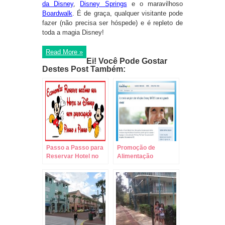
da Disney
,
Disney Springs
e o maravilhoso
Boardwalk
. É de graça, qualquer visitante pode
fazer (não precisa ser hóspede) e é repleto de
toda a magia Disney!
Read More »
Ei! Você Pode Gostar
Destes Post Também:
Passo a Passo para
Promoção de
Reservar Hotel no
Alimentação
Site da Disney!
Gratuita nos Hotéis
Disney 2014