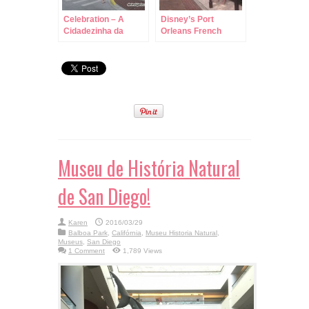
Celebration – A
Disney’s Port
Cidadezinha da
Orleans French
Disney!
Quarter Resort!
Museu de História Natural
de San Diego!
Karen
2016/03/29
Balboa Park
,
Califórnia
,
Museu Historia Natural
,
Museus
,
San Diego
1 Comment
1,789 Views