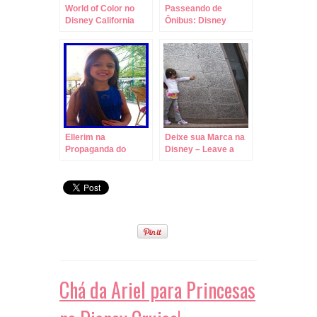
World of Color no
Passeando de
Disney California
Ônibus: Disney
Adventure
Springs para
Resorts Disney!
Ellerim na
Deixe sua Marca na
Propaganda do
Disney – Leave a
Fazzenda Park Hotel
Legacy no Epcot!
!
Chá da Ariel para Princesas