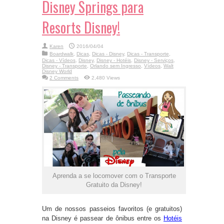
Disney Springs para
Resorts Disney!
Karen
2016/04/04
Boardwalk
,
Dicas
,
Dicas - Disney
,
Dicas - Transporte
,
Dicas - Vídeos
,
Disney
,
Disney - Hotéis
,
Disney - Serviços
,
Disney - Transporte
,
Orlando sem Ingresso
,
Vídeos
,
Walt
Disney World
2 Comments
2,480 Views
Aprenda a se locomover com o Transporte
Gratuito da Disney!
Um de nossos passeios favoritos (e gratuitos)
na Disney é passear de ônibus entre os
Hotéis