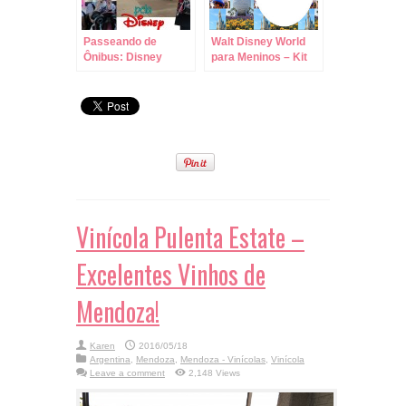
Passeando de
Walt Disney World
Ônibus: Disney
para Meninos – Kit
Springs para
Completo com
Resorts Disney!
molduras para
convites, rótulos
para guloseimas,
lembrancinhas e
imagens!
Vinícola Pulenta Estate –
Excelentes Vinhos de
Mendoza!
Karen
2016/05/18
Argentina
,
Mendoza
,
Mendoza - Vinícolas
,
Vinícola
Leave a comment
2,148 Views